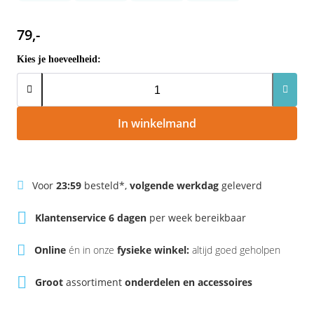
Rivel
Phylion
79,-
Sparta
Qwic
Kies je hoeveelheid:
Stella
Sparta
Union
Stella
In winkelmand
Urban Arrow
Tenways
Voor
23:59
besteld*,
volgende werkdag
geleverd
Victesse
TranzX
Klantenservice 6 dagen
per week bereikbaar
Vogue
Urban Arrow
Online
én in onze
fysieke winkel:
altijd goed geholpen
VanMoof
Groot
assortiment
onderdelen en accessoires
Victesse