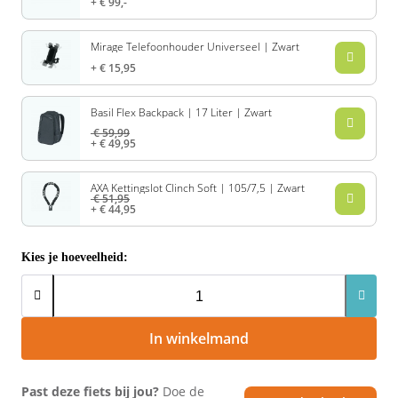
€ 99,-
Rivel
Phylion
Mirage Telefoonhouder Universeel | Zwart
Sparta
Qwic
€ 15,95
Stella
Sparta
Basil Flex Backpack | 17 Liter | Zwart
€ 59,99
€ 49,95
Union
Stella
AXA Kettingslot Clinch Soft | 105/7,5 | Zwart
Urban Arrow
Tenways
€ 51,95
€ 44,95
Victesse
TranzX
Kies je hoeveelheid:
Vogue
Urban Arrow
VanMoof
In winkelmand
Victesse
Past deze fiets bij jou?
Doe de