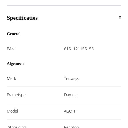
Specificaties
General
EAN
6151121155156
Algemeen
Merk
Tenways
Frametype
Dames
Model
AGO T
Zithouding
Rechtop