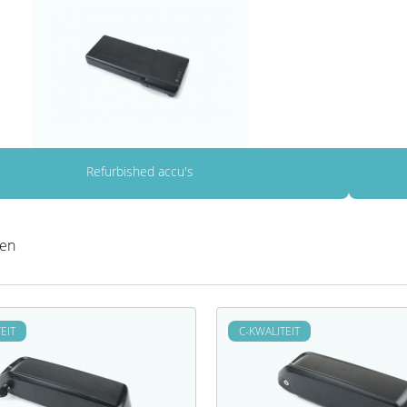
Refurbished accu's
ten
EIT
C-KWALITEIT