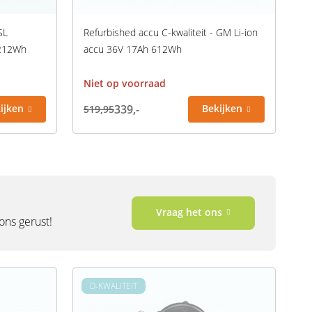
SL
Refurbished accu C-kwaliteit - GM Li-ion
 212Wh
accu 36V 17Ah 612Wh
Niet op voorraad
ijken
339,-
Bekijken
519,95
Vraag het ons
 ons gerust!
D-KWALITEIT