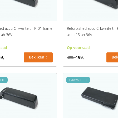
ed accu C-kwaliteit - P-01 frame
Refurbished accu C-kwaliteit -
4 ah 36V
accu 15 ah 36V
raad
Op voorraad
9,-
Bekijken
199,-
Bek
499,-
EIT
C-KWALITEIT