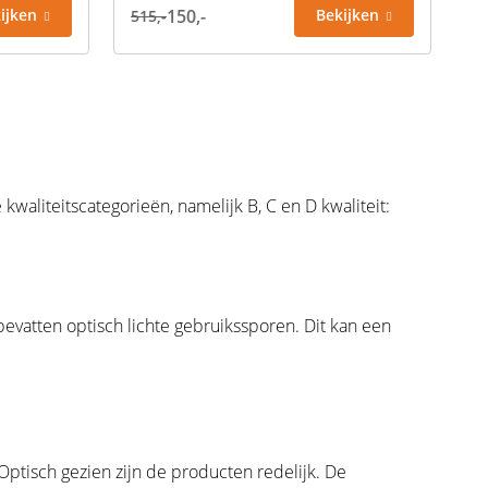
ijken
150,-
Bekijken
515,-
kwaliteitscategorieën, namelijk B, C en D kwaliteit:
bevatten optisch lichte gebruikssporen. Dit kan een
 Optisch gezien zijn de producten redelijk. De