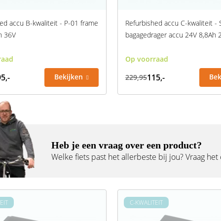
ed accu B-kwaliteit - P-01 frame
Refurbished accu C-kwaliteit - 
h 36V
bagagedrager accu 24V 8,8Ah
raad
Op voorraad
5,-
Bekijken
115,-
Bek
229,95
Heb je een vraag over een product?
Welke fiets past het allerbeste bij jou? Vraag het
EIT
C-KWALITEIT