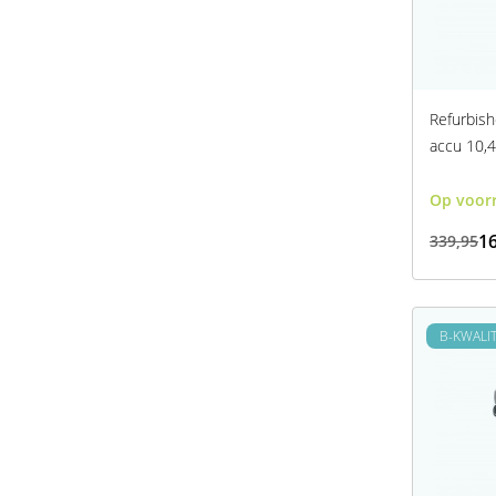
Refurbish
accu 10,
Op voor
16
339,95
B-KWALIT