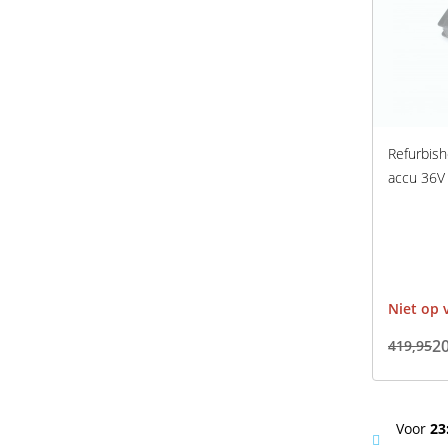
Refurbish
accu 36V
Niet op 
20
419,95
Voor
23