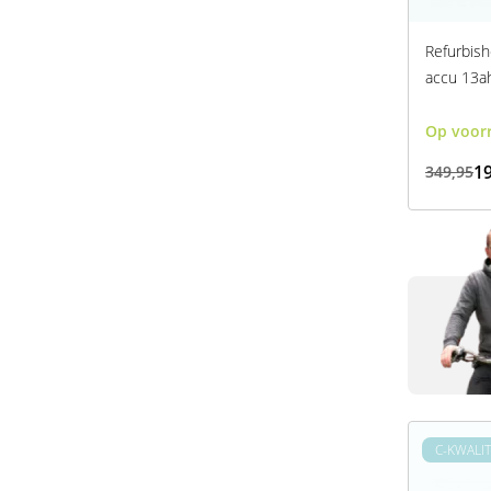
Refurbish
accu 13a
Op voor
19
349,95
C-KWALIT