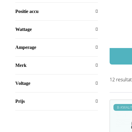
Positie accu
Wattage
Amperage
Merk
12 resulta
Voltage
Prijs
B-KWALIT