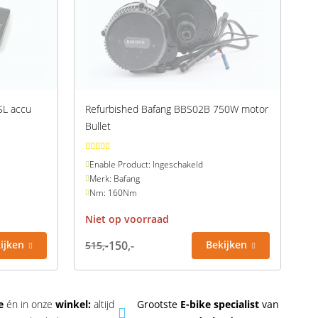
 SL accu
Refurbished Bafang BBS02B 750W motor
Bullet
Enable Product: Ingeschakeld
Merk: Bafang
Nm: 160Nm
Niet op voorraad
ijken
150,-
Bekijken
515,-
ne
én in onze
winkel:
altijd
Grootste
E-bike specialist
van