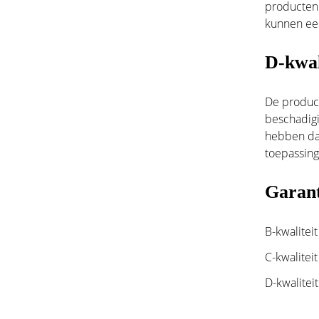
producten 
kunnen een
D-kwal
De product
beschadigi
hebben daa
toepassing
Garant
B-kwalitei
C-kwalitei
D-kwalitei