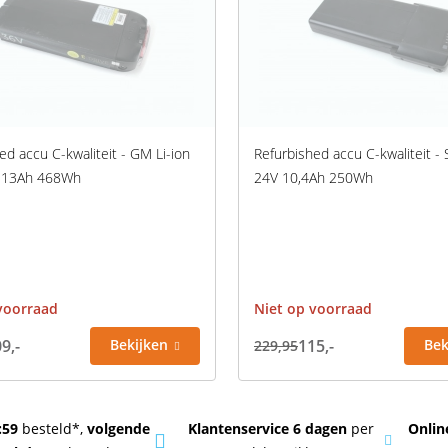
ed accu C-kwaliteit - GM Li-ion
Refurbished accu C-kwaliteit -
 13Ah 468Wh
24V 10,4Ah 250Wh
voorraad
Niet op voorraad
9,-
Bekijken
115,-
Bek
229,95
:59
besteld*,
volgende
Klantenservice 6 dagen
per
Onli