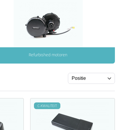
Refurbished motoren
C-KWALITEIT