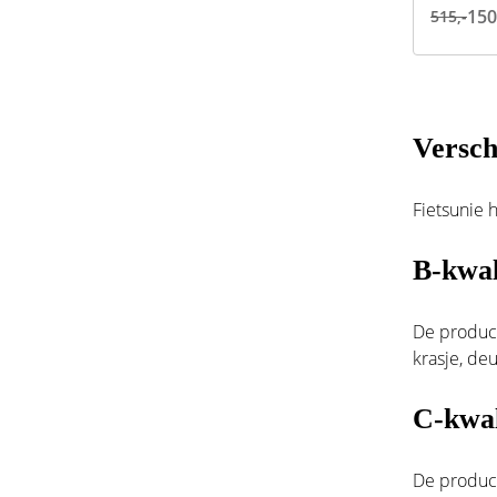
150
515,-
Versch
Fietsunie 
B-kwal
De product
krasje, deu
C-kwal
De product