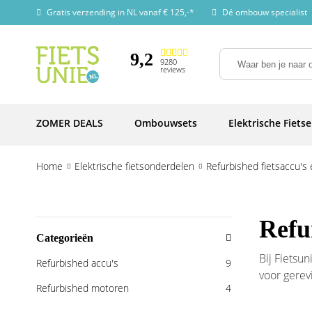
Gratis verzending in NL vanaf € 125,-*
Dé ombouw specialist
9,2
9280
reviews
ZOMER DEALS
Ombouwsets
Elektrische Fiets
Home
Elektrische fietsonderdelen
Refurbished fietsaccu's
Refu
Categorieën
Bij Fietsu
Refurbished accu's
9
voor gerev
Refurbished motoren
4
gereparee