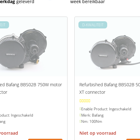
erkdag
geleverd
week bereikbaar
EIT
D-KWALITEIT
hed Bafang BBS02B 750W motor
Refurbished Bafang BBS02B 5
ctor
XT connector
Enable Product: Ingeschakeld
oduct: Ingeschakeld
Merk: Bafang
ang
Nm: 100Nm
voorraad
Niet op voorraad