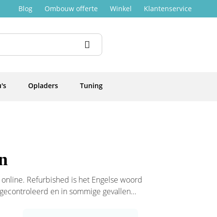
Blog
Ombouw offerte
Winkel
Klantenservice
's
Opladers
Tuning
en
 online. Refurbished is het Engelse woord
, gecontroleerd en in sommige gevallen
js verkocht.