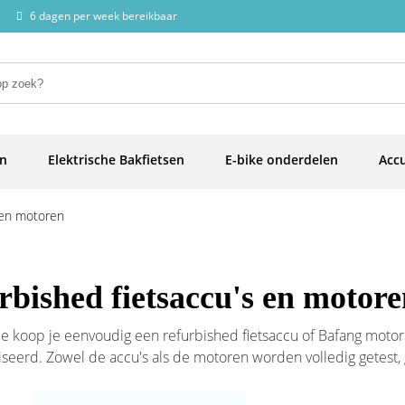
6 dagen per week bereikbaar
en
Elektrische Bakfietsen
E-bike onderdelen
Accu
 en motoren
rbished fietsaccu's en motor
nie koop je eenvoudig een refurbished fietsaccu of Bafang motor
iseerd. Zowel de accu's als de motoren worden volledig getest
rd. Refurbished producten worden tegen een gereduceerde pri