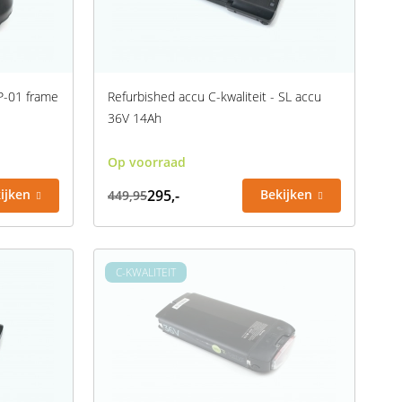
 P-01 frame
Refurbished accu C-kwaliteit - SL accu
36V 14Ah
Op voorraad
ijken
295,-
Bekijken
449,95
C-KWALITEIT