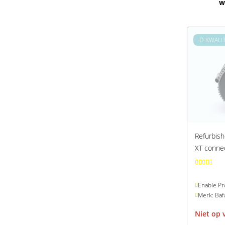
w
D-KWALIT
Refurbis
XT conne
Enable Pr
Merk: Baf
Niet op 