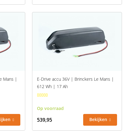
Le Mans |
E-Drive accu 36V | Brinckers Le Mans |
612 Wh | 17 Ah
Op voorraad
ijken
539,95
Bekijken