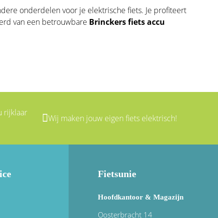
ndere
onderdelen voor je elektrische fiets
. Je profiteert
zekerd van een betrouwbare
Brinckers fiets accu
 rijklaar
Wij maken jouw eigen fiets elektrisch!
ice
Fietsunie
Hoofdkantoor & Magazijn
Oosterbracht 14