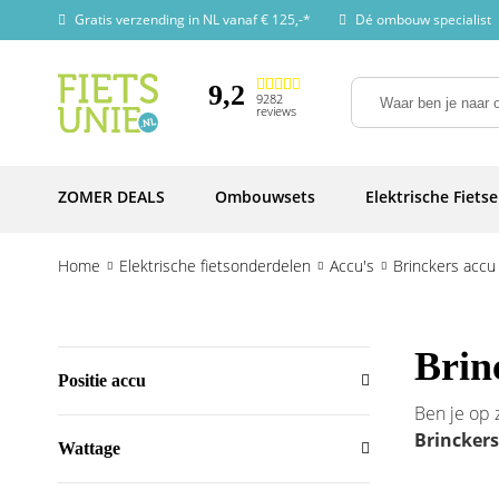
Gratis verzending in NL vanaf € 125,-*
Dé ombouw specialist
9,2
9282
reviews
ZOMER DEALS
Ombouwsets
Elektrische Fiets
Home
Elektrische fietsonderdelen
Accu's
Brinckers accu
Brin
Positie accu
Ben je op
Brinckers 
Wattage
fiets
zoekt