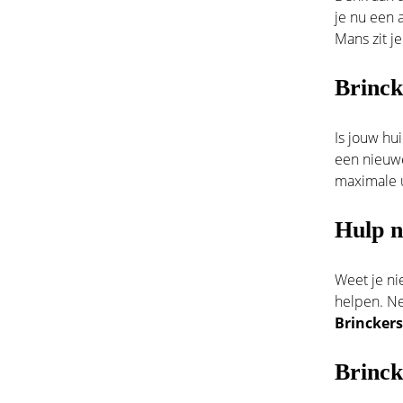
je nu een 
Mans zit je
Brinck
Is jouw hu
een nieu
maximale u
Hulp n
Weet je ni
helpen. N
Brinckers
Brinck