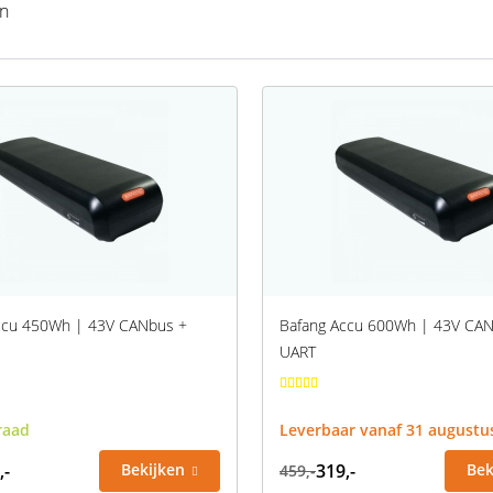
en
ccu 450Wh | 43V CANbus +
Bafang Accu 600Wh | 43V CAN
UART
raad
Leverbaar vanaf 31 augustu
,-
Bekijken
319,-
Bek
459,-