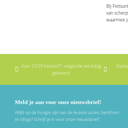
Bij Fietsun
van scherp
waarmee je
Voor 23:59 besteld*, volgende werkdag
Klant
geleverd
Meld je aan voor onze nieuwsbrief!
Altijd op de hoogte zijn van de leukste acties, berichten
en blogs? Schrijf je in voor onze nieuwsbrief!