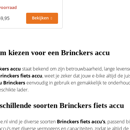
voorraad
59,95
Bekijken
 kiezen voor een Brinckers accu
kers accu
staat bekend om zijn betrouwbaarheid, lange levensd
rinckers fiets accu
, weet je zeker dat jouw e-bike altijd de ju
u Brinckers
eenvoudig in gebruik en gemakkelijk te onderhou
schikte lader.
schillende soorten Brinckers fiets accu
ie.nl vind je diverse soorten
Brinckers fiets accu’s
, passend bi
accu’s
met diverse vermogens en capaciteiten, zodat je altijd de 