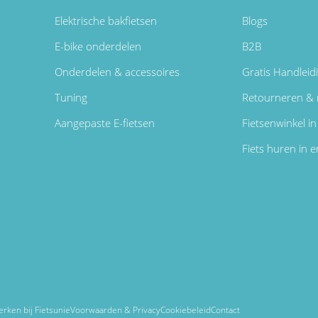
Elektrische bakfietsen
Blogs
E-bike onderdelen
B2B
Onderdelen & accessoires
Gratis Handleid
Tuning
Retourneren & 
Aangepaste E-fietsen
Fietsenwinkel 
Fiets huren in
rken bij Fietsunie
Voorwaarden & Privacy
Cookiebeleid
Contact