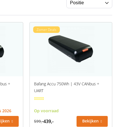
Zomer Deals
bus +
Bafang Accu 750Wh | 43V CANbus +
UART
s 2026
Op voorraad
ijken
439,-
Bekijken
599,-