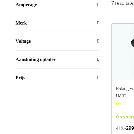
7 resultat
Amperage
Merk
Voltage
Aansluiting oplader
Prijs
Bafang A
UART
Op voor
299
419,-