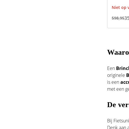
Niet op 
3
598,95
Waarom
Een
Brinc
originele
B
is een
acc
met een ge
De ver
Bij Fietsun
Denk aan