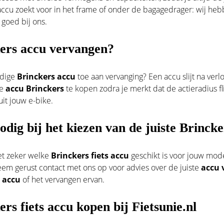
accu zoekt voor in het frame of onder de bagagedrager: wij heb
 goed bij ons.
ers accu vervangen?
idige
Brinckers accu
toe aan vervanging? Een accu slijt na verlo
we
accu Brinckers
te kopen zodra je merkt dat de actieradius fli
it jouw e-bike.
odig bij het kiezen van de juiste Brinck
et zeker welke
Brinckers fiets accu
geschikt is voor jouw mode
eem gerust
contact
met ons op voor advies over de juiste
accu v
 accu
of het vervangen ervan.
ers fiets accu kopen bij Fietsunie.nl