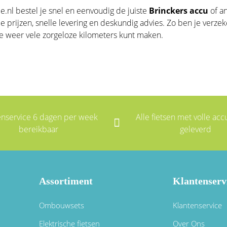
ie.nl bestel je snel en eenvoudig de juiste
Brinckers accu
of a
e prijzen, snelle levering en deskundig advies. Zo ben je ver
 weer vele zorgeloze kilometers kunt maken.
enservice 6 dagen per week
Alle fietsen met volle accu
bereikbaar
geleverd
Assortiment
Klantenserv
Ombouwsets
Klantenservice
Elektrische fietsen
Over Ons