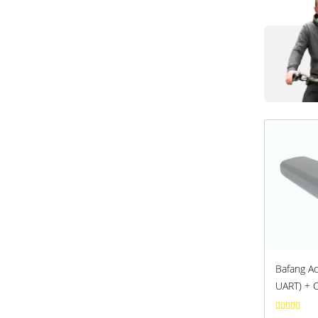
Bafang A
UART) + 