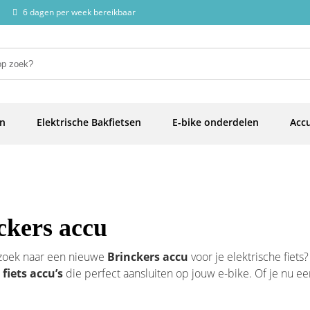
6 dagen per week bereikbaar
en
Elektrische Bakfietsen
E-bike onderdelen
Accu
ckers accu
 zoek naar een nieuwe
Brinckers accu
voor je elektrische fiets?
fiets accu’s
die perfect aansluiten op jouw e-bike. Of je nu 
 of je huidige
accu Brinckers
wilt upgraden, wij helpen je graa