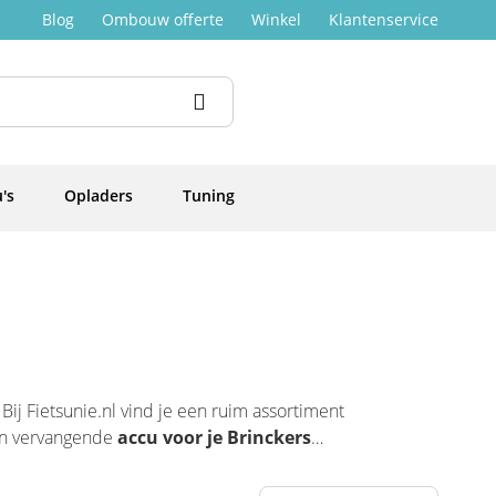
Blog
Ombouw offerte
Winkel
Klantenservice
's
Opladers
Tuning
 Bij Fietsunie.nl vind je een ruim assortiment
een vervangende
accu voor je Brinckers
g verder.