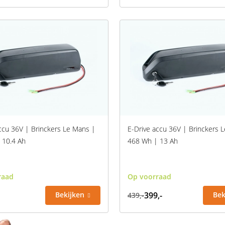
ccu 36V | Brinckers Le Mans |
E-Drive accu 36V | Brinckers 
 10.4 Ah
468 Wh | 13 Ah
raad
Op voorraad
Bekijken
399,-
Bek
439,-