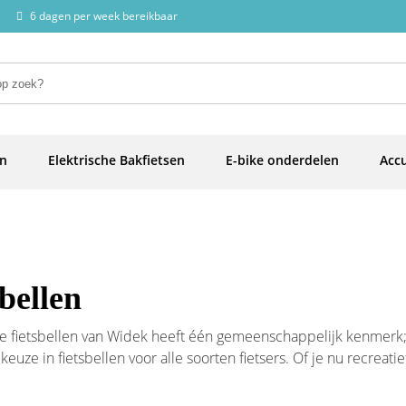
6 dagen per week bereikbaar
en
Elektrische Bakfietsen
E-bike onderdelen
Accu
bellen
ie fietsbellen van Widek heeft één gemeenschappelijk kenmerk; z
euze in fietsbellen voor alle soorten fietsers. Of je nu recreatief
oor jou. Op werkdagen voor 16 uur besteld, zelfde dag verzonde