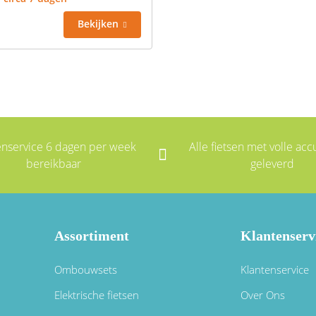
Bekijken
enservice 6 dagen per week
Alle fietsen met volle accu
bereikbaar
geleverd
Assortiment
Klantenserv
Ombouwsets
Klantenservice
Elektrische fietsen
Over Ons