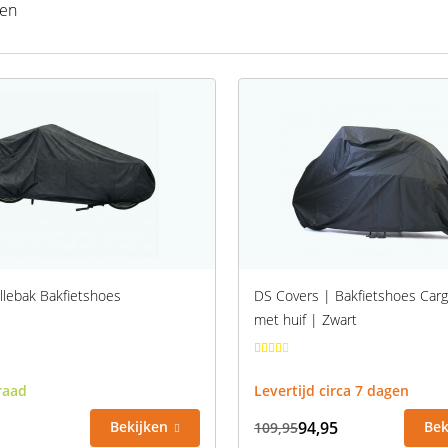
ten
llebak Bakfietshoes
DS Covers | Bakfietshoes Carg
met huif | Zwart
raad
Levertijd circa 7 dagen
Bekijken
94,95
Bek
109,95