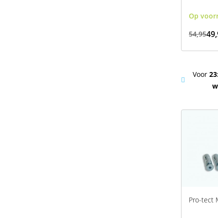
Op voor
49,
54,95
Voor
23
w
Pro-tect 