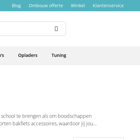
Blog
Ombouw offerte
Winkel
Klantenservice
's
Opladers
Tuning
ar school te brengen als om boodschappen
ten bakfiets accessoires, waardoor jij jouw
raktische accessoires of noodzakelijke Vogue