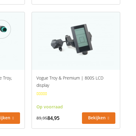
e Troy,
Vogue Troy & Premium | 800S LCD
display
Op voorraad
ijken
84,95
Bekijken
89,95