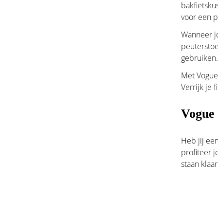
bakfietsku
voor een p
Wanneer jo
peuterstoe
gebruiken.
Met Vogue 
Verrijk je
Vogue b
Heb jij ee
profiteer 
staan klaa