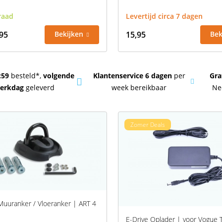
raad
Levertijd circa 7 dagen
95
Bekijken
15,95
Bek
:59
besteld*,
volgende
Klantenservice 6 dagen
per
Gra
erkdag
geleverd
week bereikbaar
Ne
Zomer Deals
Muuranker / Vloeranker | ART 4
E-Drive Oplader | voor Vogue T