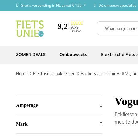
Gratis verzending in NL vanaf € 125,-*
Dé ombouw specialist
9,2
9279
reviews
ZOMER DEALS
Ombouwsets
Elektrische Fiets
Home
Elektrische bakfietsen
Bakfiets accessoires
Vogue
Vogu
Amperage
Bakfietsen
mee te doe
Merk
bakfiets e
onderdelen