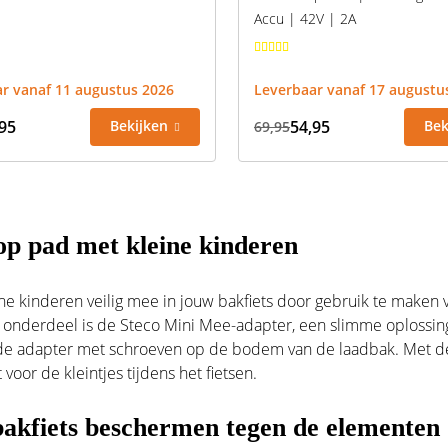
Accu | 42V | 2A
r vanaf 11 augustus 2026
Leverbaar vanaf 17 augustu
95
Bekijken
54,95
Bek
69,95
 op pad met kleine kinderen
e kinderen veilig mee in jouw bakfiets door gebruik te maken v
 onderdeel is de
Steco Mini Mee-adapter
, een slimme oplossin
e adapter met schroeven op de bodem van de laadbak. Met dez
voor de kleintjes tijdens het fietsen.
akfiets beschermen tegen de elementen