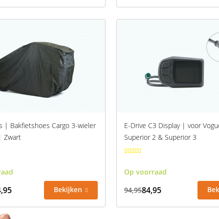
 | Bakfietshoes Cargo 3-wieler
E-Drive C3 Display | voor Vogu
| Zwart
Superior 2 & Superior 3
raad
Op voorraad
,95
Bekijken
84,95
Bek
94,95