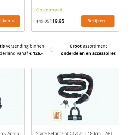
Op voorraad
ijken
119,95
Bekijken
149,95
tis
verzending binnen
Groot
assortiment
derland vanaf
€ 125,-
onderdelen en accessoires
roy Apollo
Starry Kettingslot CityCat | 180cm | ART