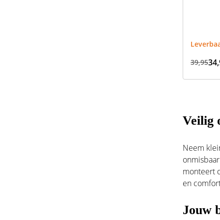
Leverbaa
34,
39,95
Veilig
Neem klein
onmisbaar
monteert d
en comfort 
Jouw b