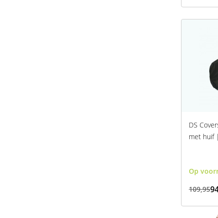
DS Covers
met huif 
Op voor
94
109,95