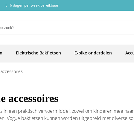
6 dagen per week bereikbaar
en
Elektrische Bakfietsen
E-bike onderdelen
Accu
 accessoires
e accessoires
 zijn een praktisch vervoermiddel, zowel om kinderen mee na
n. Vogue bakfietsen kunnen worden uitgebreid met diverse soor
rvaring naar een hoger niveau tilt. Of je nu op zoek bent naar p
, Fietsunie heeft het allemaal.