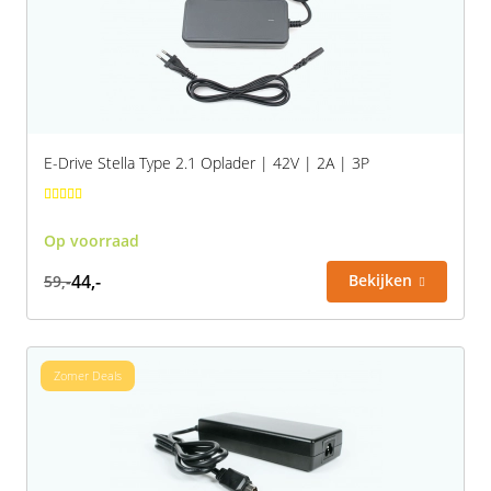
Rivel
Phylion
Sparta
Qwic
Stella
Sparta
E-Drive Stella Type 2.1 Oplader | 42V | 2A | 3P
Union
Stella
Urban Arrow
Tenways
Op voorraad
44,-
Bekijken
59,-
Victesse
TranzX
Vogue
Urban Arrow
Zomer Deals
VanMoof
Victesse