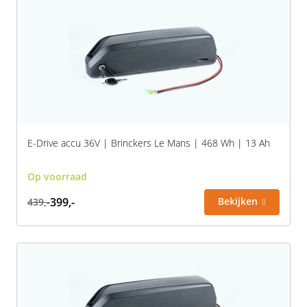
Rivel
Phylion
Sparta
Qwic
Stella
Sparta
Union
Stella
E-Drive accu 36V | Brinckers Le Mans | 468 Wh | 13 Ah
Urban Arrow
Tenways
Op voorraad
Victesse
TranzX
399,-
Bekijken
439,-
Vogue
Urban Arrow
VanMoof
Victesse