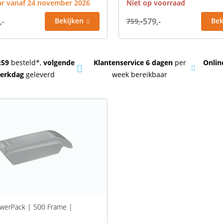
ar vanaf 24 november 2026
Niet op voorraad
,-
Bekijken
579,-
Bek
759,-
:59
besteld*,
volgende
Klantenservice 6 dagen
per
Onli
erkdag
geleverd
week bereikbaar
werPack | 500 Frame |