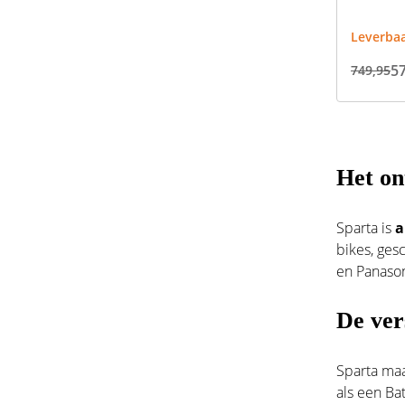
Leverbaa
57
749,95
Het on
Sparta is
a
bikes, ges
en Panason
De ver
Sparta maa
als een Ba