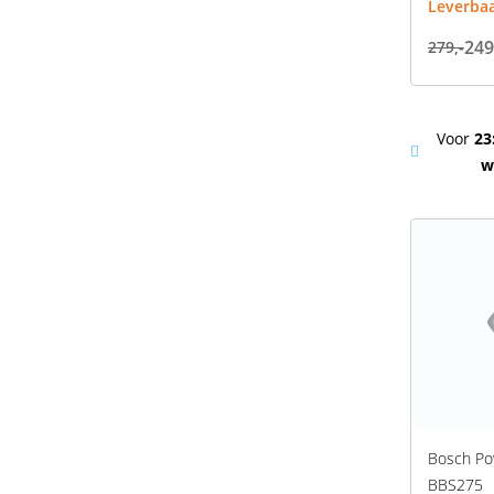
Leverba
249
279,-
Voor
23
w
Bosch Po
BBS275