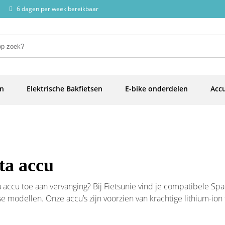
6 dagen per week bereikbaar
en
Elektrische Bakfietsen
E-bike onderdelen
Accu
ta accu
a accu toe aan vervanging? Bij Fietsunie vind je compatibele Spar
se modellen. Onze accu’s zijn voorzien van krachtige lithium-io
gestemd op jouw e-bike. Ideaal voor dagelijks gebruik én langere