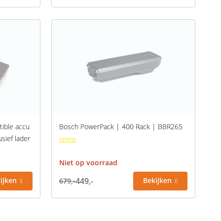
tible accu
Bosch PowerPack | 400 Rack | BBR265
sief lader
Niet op voorraad
ijken
449,-
Bekijken
679,-