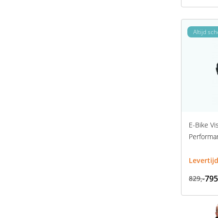
Altijd sc
E-Bike Vi
Performa
Levertij
795
829,-