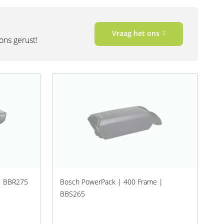
Vraag het ons
 ons gerust!
| BBR275
Bosch PowerPack | 400 Frame |
BBS265