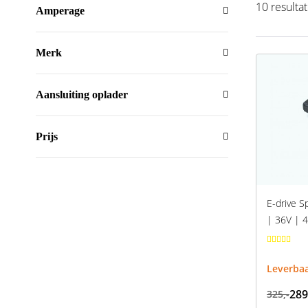
10 resulta
Amperage
Merk
Aansluiting oplader
Prijs
E-drive S
| 36V | 4
Leverba
289
325,-