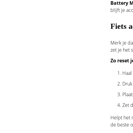
Battery 
blijft je 
Fiets 
Merk je da
zet je het
Zo reset 
Haal 
Druk
Plaat
Zet 
Helpt het 
de beste o