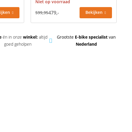
Niet op voorraad
ijken
479,-
Bekijken
599,95
ne
én in onze
winkel:
altijd
Grootste
E-bike specialist
van
goed geholpen
Nederland