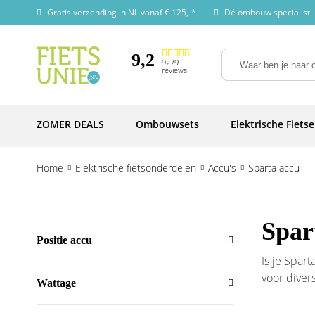
Gratis verzending in NL vanaf € 125,-*
Dé ombouw specialist
9,2
9279
reviews
ZOMER DEALS
Ombouwsets
Elektrische Fiets
Home
Elektrische fietsonderdelen
Accu's
Sparta accu
Spar
Positie accu
Is je Spart
voor diver
Wattage
perfect af