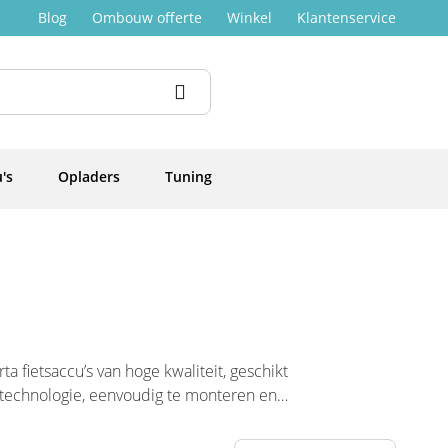
Blog
Ombouw offerte
Winkel
Klantenservice
's
Opladers
Tuning
ta fietsaccu’s van hoge kwaliteit, geschikt
n technologie, eenvoudig te monteren en
 ritten.