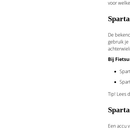
voor welke
Sparta
De bekends
gebruik je
achterwie
Bij Fiets
Spart
Spart
Tip! Lees
d
Sparta
Een accu v