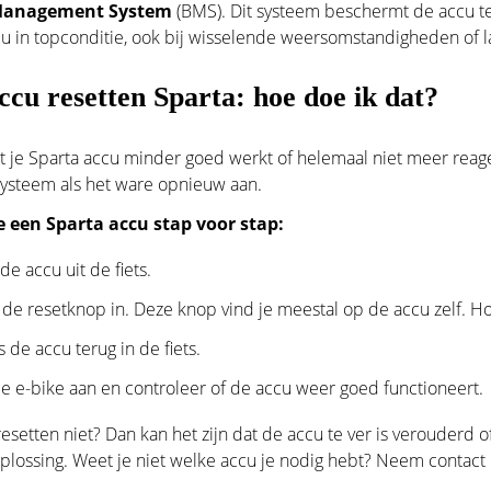
Management System
(BMS). Dit systeem beschermt de accu teg
accu in topconditie, ook bij wisselende weersomstandigheden of la
accu resetten Sparta: hoe doe ik dat?
t je Sparta accu minder goed werkt of helemaal niet meer rea
 systeem als het ware opnieuw aan.
je een Sparta accu stap voor stap:
de accu uit de fiets.
 de resetknop in. Deze knop vind je meestal op de accu zelf. 
s de accu terug in de fiets.
de e-bike aan en controleer of de accu weer goed functioneert.
resetten niet? Dan kan het zijn dat de accu te ver is verouderd o
plossing. Weet je niet welke accu je nodig hebt?
Neem contact