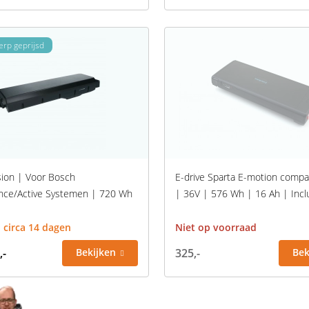
herp geprijsd
sion | Voor Bosch
E-drive Sparta E-motion compa
nce/Active Systemen | 720 Wh
| 36V | 576 Wh | 16 Ah | Inclu
d circa 14 dagen
Niet op voorraad
,-
Bekijken
325,-
Bek