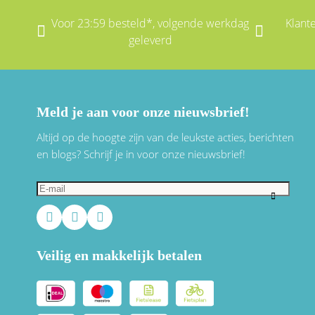
Voor 23:59 besteld*, volgende werkdag
Klant
geleverd
Meld je aan voor onze nieuwsbrief!
Altijd op de hoogte zijn van de leukste acties, berichten
en blogs? Schrijf je in voor onze nieuwsbrief!
Veilig en makkelijk betalen