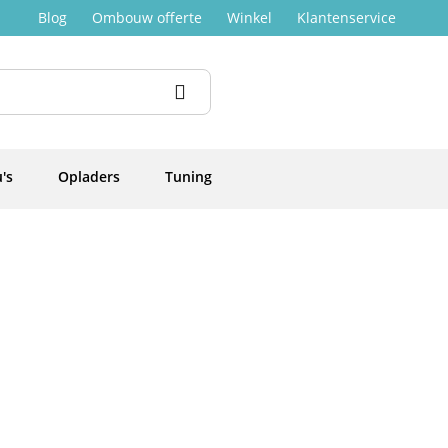
Blog
Ombouw offerte
Winkel
Klantenservice
's
Opladers
Tuning