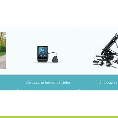
en
Elektrische fietsonderdelen
Ombouwse