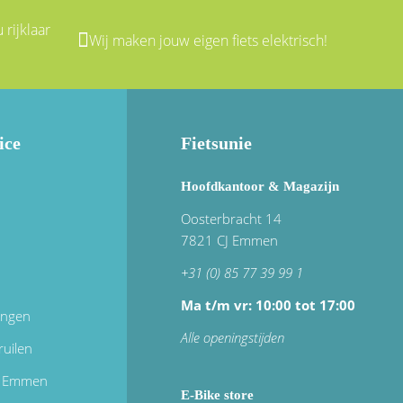
 rijklaar
Wij maken jouw eigen fiets elektrisch!
ice
Fietsunie
Hoofdkantoor & Magazijn
Oosterbracht 14
7821 CJ Emmen
+31 (0) 85 77 39 99 1
Ma t/m vr: 10:00 tot 17:00
ingen
Alle openingstijden
ruilen
in Emmen
E-Bike store