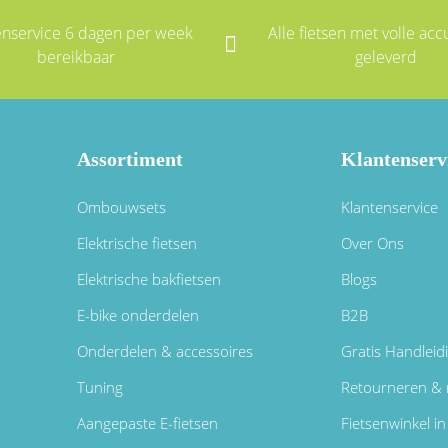
enservice 6 dagen per week
Alle fietsen met volle accu
bereikbaar
geleverd
Assortiment
Klantenserv
Ombouwsets
Klantenservice
Elektrische fietsen
Over Ons
Elektrische bakfietsen
Blogs
E-bike onderdelen
B2B
Onderdelen & accessoires
Gratis Handleid
Tuning
Retourneren & 
Aangepaste E-fietsen
Fietsenwinkel 