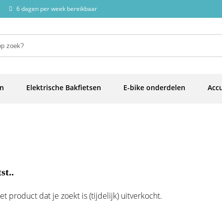
6 dagen per week bereikbaar
en
Elektrische Bakfietsen
E-bike onderdelen
Accu
st..
 product dat je zoekt is (tijdelijk) uitverkocht.