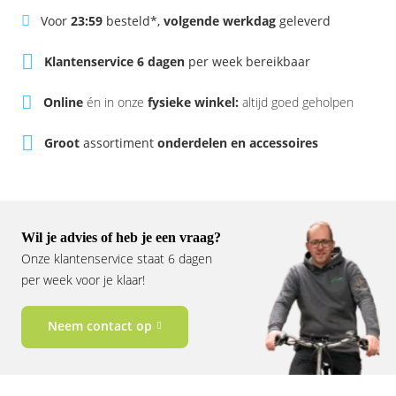
Rivel
Phylion
Voor
23:59
besteld*,
volgende werkdag
geleverd
Sparta
Qwic
Klantenservice 6 dagen
per week bereikbaar
Online
én in onze
fysieke winkel:
altijd goed geholpen
Stella
Sparta
Groot
assortiment
onderdelen en accessoires
Union
Stella
Urban Arrow
Tenways
Victesse
TranzX
Wil je advies of heb je een vraag?
Onze klantenservice staat 6 dagen
Vogue
Urban Arrow
per week voor je klaar!
VanMoof
Neem contact op
Victesse