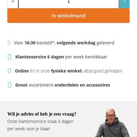
Rivel
Phylion
In winkelmand
Sparta
Qwic
Stella
Sparta
Voor
16:30
besteld*,
volgende werkdag
geleverd
Union
Stella
Klantenservice 6 dagen
per week bereikbaar
Urban Arrow
Tenways
Online
én in onze
fysieke winkel:
altijd goed geholpen
Victesse
TranzX
Groot
assortiment
onderdelen en accessoires
Vogue
Urban Arrow
VanMoof
Wil je advies of heb je een vraag?
Onze klantenservice staat 6 dagen
Victesse
per week voor je klaar!