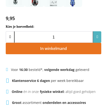
Rivel
Phylion
Sparta
Qwic
9,95
Kies je hoeveelheid:
Stella
Sparta
Union
Stella
In winkelmand
Urban Arrow
Tenways
Victesse
TranzX
Voor
16:30
besteld*,
volgende werkdag
geleverd
Vogue
Urban Arrow
Klantenservice 6 dagen
per week bereikbaar
VanMoof
Online
én in onze
fysieke winkel:
altijd goed geholpen
Victesse
Groot
assortiment
onderdelen en accessoires