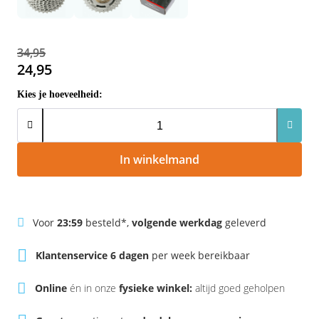
Rivel
Phylion
Sparta
Qwic
34,95
24,95
Stella
Sparta
Kies je hoeveelheid:
Union
Stella
Urban Arrow
Tenways
In winkelmand
Victesse
TranzX
Voor
23:59
besteld*,
volgende werkdag
geleverd
Vogue
Urban Arrow
Klantenservice 6 dagen
per week bereikbaar
VanMoof
Online
én in onze
fysieke winkel:
altijd goed geholpen
Victesse