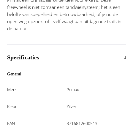
Primax een onmisbaar onderdeel voor elke rit. Deze
freewheel is niet zomaar een tandwielsysteem; het is een
belofte van soepelheid en betrouwbaarheid, of je nu de
open weg opzoekt of jezelf waagt aan uitdagende trails in
de natuur.
Specificaties
General
Merk
Primax
Kleur
Zilver
EAN
8716812600513