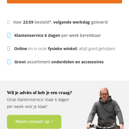
Rivel
Phylion
Sparta
Qwic
Voor
23:59
besteld*,
volgende werkdag
geleverd
Stella
Sparta
Klantenservice 6 dagen
per week bereikbaar
Union
Stella
Online
én in onze
fysieke winkel:
altijd goed geholpen
Groot
assortiment
onderdelen en accessoires
Urban Arrow
Tenways
Victesse
TranzX
Vogue
Urban Arrow
Wil je advies of heb je een vraag?
Onze klantenservice staat 6 dagen
VanMoof
per week voor je klaar!
Victesse
Neem contact op