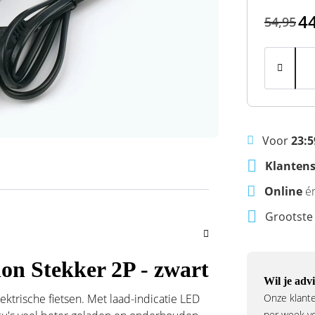
4
54,95
Voor
23:5
Klantens
Online
é
Grootst
on Stekker 2P - zwart
Wil je advi
lektrische fietsen. Met laad-indicatie LED
Onze klante
per week voo