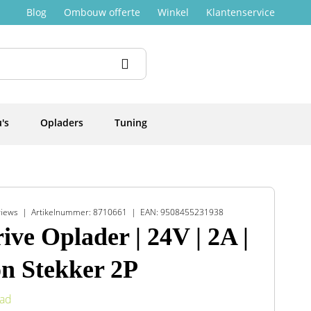
Blog
Ombouw offerte
Winkel
Klantenservice
's
Opladers
Tuning
views
Artikelnummer: 8710661
EAN: 9508455231938
ive Oplader | 24V | 2A |
on Stekker 2P
aad