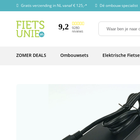
Gratis verzending in NL vanaf € 125,-*
Dé ombouw specialist
9,2
9280
reviews
ZOMER DEALS
Ombouwsets
Elektrische Fiets