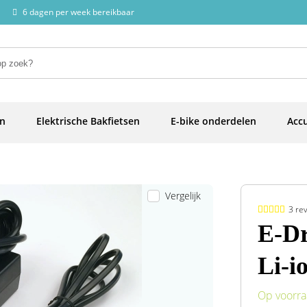
6 dagen per week bereikbaar
en
Elektrische Bakfietsen
E-bike onderdelen
Accu
Vergelijk
3 re
E-Dr
Li-i
Op voorr