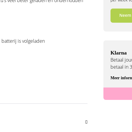
ccu's veel beter geladen en onderhouden
Neem 
batterij is volgeladen
Klarna
Betaal jouw
betaal in 
Meer inform