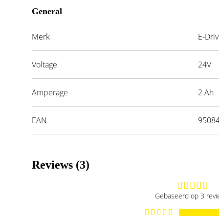
General
Merk
E-Dri
Voltage
24V
Amperage
2 Ah
EAN
9508
Reviews (3)
Gebaseerd op 3 rev