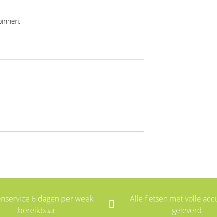
binnen.
enservice 6 dagen per week
Alle fietsen met volle accu
bereikbaar
geleverd