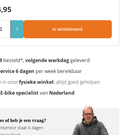
4,95
In winkelmand
9
besteld*,
volgende werkdag
geleverd
ervice 6 dagen
per week bereikbaar
n in onze
fysieke winkel:
altijd goed geholpen
e
E-bike specialist
van
Nederland
es of heb je een vraag?
nservice staat 6 dagen
r je klaar!