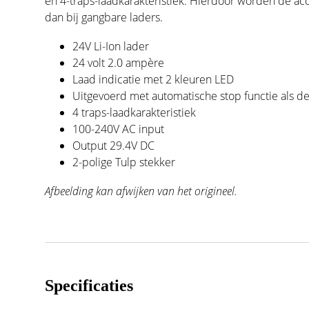
en 4-traps-laadkarakteristiek. Hierdoor worden de a
dan bij gangbare laders.
24V Li-Ion lader
24 volt 2.0 ampère
Laad indicatie met 2 kleuren LED
Uitgevoerd met automatische stop functie als de 
4 traps-laadkarakteristiek
100-240V AC input
Output 29.4V DC
2-polige Tulp stekker
Afbeelding kan afwijken van het origineel.
Specificaties