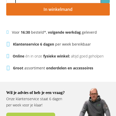
Rivel
Phylion
In winkelmand
Sparta
Qwic
Stella
Sparta
Voor
16:30
besteld*,
volgende werkdag
geleverd
Union
Stella
Klantenservice 6 dagen
per week bereikbaar
Urban Arrow
Tenways
Online
én in onze
fysieke winkel:
altijd goed geholpen
Groot
assortiment
onderdelen en accessoires
Victesse
TranzX
Vogue
Urban Arrow
Wil je advies of heb je een vraag?
VanMoof
Onze klantenservice staat 6 dagen
per week voor je klaar!
Victesse