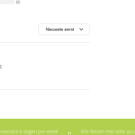
(0)
g
enservice 6 dagen per week
Alle fietsen met volle accu