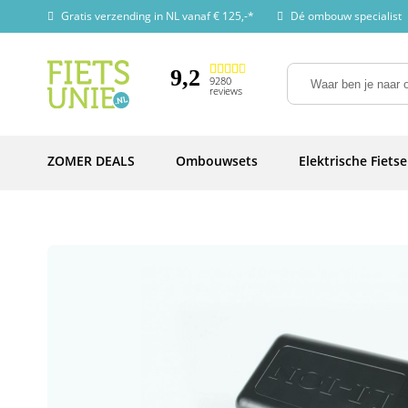
Gratis verzending in NL vanaf € 125,-*
Dé ombouw specialist
9,2
9280
reviews
ZOMER DEALS
Ombouwsets
Elektrische Fiets