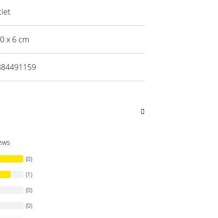
iet
10 x 6 cm
884491159
iews
(0)
(1)
(0)
(0)