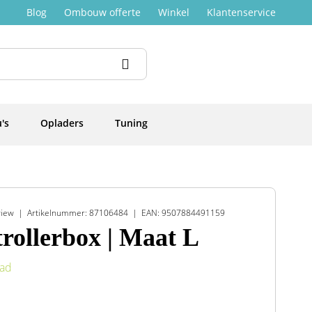
Blog
Ombouw offerte
Winkel
Klantenservice
's
Opladers
Tuning
view
Artikelnummer: 87106484
EAN: 9507884491159
rollerbox | Maat L
aad