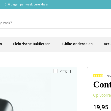
6 dagen per week bereikbaar
en
Elektrische Bakfietsen
E-bike onderdelen
Accu
Vergelijk
1 re
Cont
Op voorr
19,95