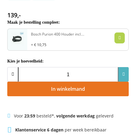
Rivel
Phylion
139,-
Sparta
Qwic
Maak je bestelling compleet:
Bosch Purion 400 Houder incl.
Stella
Sparta
Bevestigingsschroef | 31,8 mm
€ 10,75
Union
Stella
Kies je hoeveelheid:
Urban Arrow
Tenways
Victesse
TranzX
In winkelmand
Vogue
Urban Arrow
VanMoof
Voor
23:59
besteld*,
volgende werkdag
geleverd
Victesse
Klantenservice 6 dagen
per week bereikbaar