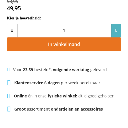
53,95
Rivel
Phylion
49,95
Kies je hoeveelheid:
Sparta
Qwic
Stella
Sparta
In winkelmand
Union
Stella
Urban Arrow
Tenways
Voor
23:59
besteld*,
volgende werkdag
geleverd
Victesse
TranzX
Klantenservice 6 dagen
per week bereikbaar
Vogue
Urban Arrow
Online
én in onze
fysieke winkel:
altijd goed geholpen
VanMoof
Groot
assortiment
onderdelen en accessoires
Victesse