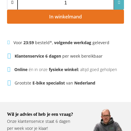
Rivel
Phylion
In winkelmand
Sparta
Qwic
Stella
Sparta
Voor
23:59
besteld*,
volgende werkdag
geleverd
Union
Stella
Klantenservice 6 dagen
per week bereikbaar
Urban Arrow
Tenways
Online
én in onze
fysieke winkel:
altijd goed geholpen
Victesse
TranzX
Grootste
E-bike specialist
van
Nederland
Vogue
Urban Arrow
VanMoof
Wil je advies of heb je een vraag?
Victesse
Onze klantenservice staat 6 dagen
per week voor je klaar!