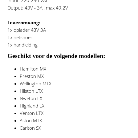
Input: 220-240 VAC
Output: 43V - 3A , max 49.2V
Leveromvang:
1x oplader 43V 3A
1x netsnoer
1x handleiding
Geschikt voor de volgende modellen:
Hamilton MX
Preston MX
Wellington MTX
Hilston LTX
Nweton LX
Highland LX
Venton LTX
Aston MTX
Carlton SX