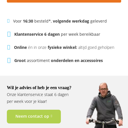
Rivel
Phylion
Sparta
Qwic
Voor
16:30
besteld*,
volgende werkdag
geleverd
Stella
Sparta
Klantenservice 6 dagen
per week bereikbaar
Online
én in onze
fysieke winkel:
altijd goed geholpen
Union
Stella
Groot
assortiment
onderdelen en accessoires
Urban Arrow
Tenways
Victesse
TranzX
Wil je advies of heb je een vraag?
Vogue
Urban Arrow
Onze klantenservice staat 6 dagen
per week voor je klaar!
VanMoof
Neem contact op
Victesse