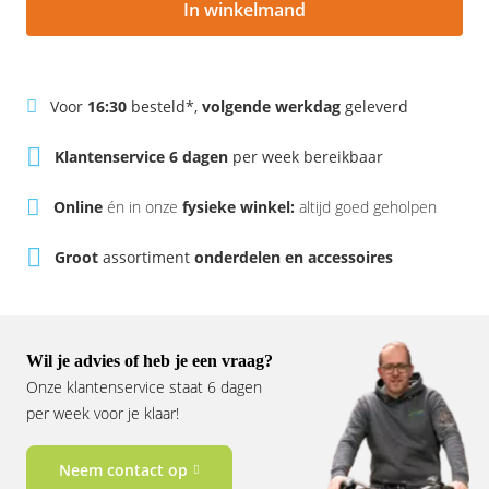
In winkelmand
Rivel
Phylion
Sparta
Qwic
Voor
16:30
besteld*,
volgende werkdag
geleverd
Stella
Sparta
Klantenservice 6 dagen
per week bereikbaar
Union
Stella
Online
én in onze
fysieke winkel:
altijd goed geholpen
Urban Arrow
Tenways
Groot
assortiment
onderdelen en accessoires
Victesse
TranzX
Vogue
Urban Arrow
Wil je advies of heb je een vraag?
Onze klantenservice staat 6 dagen
VanMoof
per week voor je klaar!
Victesse
Neem contact op