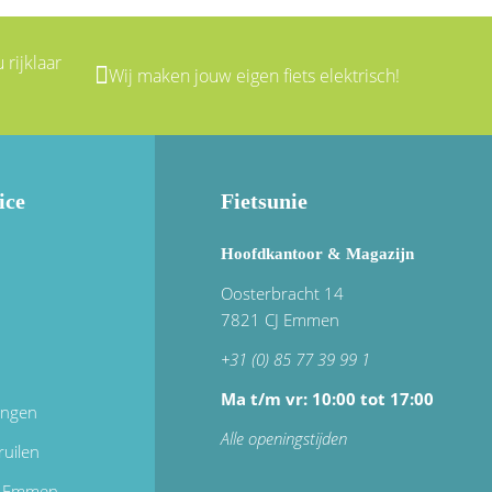
 rijklaar
Wij maken jouw eigen fiets elektrisch!
ice
Fietsunie
Hoofdkantoor & Magazijn
Oosterbracht 14
7821 CJ Emmen
+31 (0) 85 77 39 99 1
Ma t/m vr: 10:00 tot 17:00
ingen
Alle openingstijden
ruilen
in Emmen