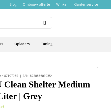
Blog
Ombouw offerte
Winkel
Klantenservice
's
Opladers
Tuning
er: 87107965
EAN: 8720866050354
 Clean Shelter Medium
Liter | Grey
aad