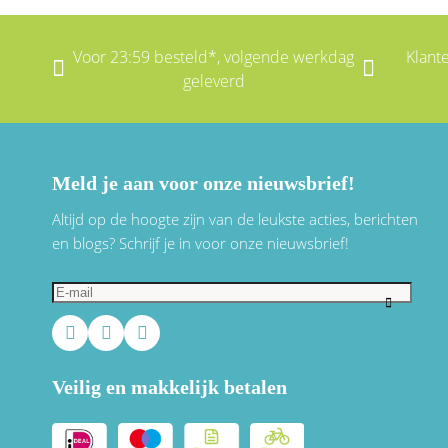
Voor 23:59 besteld*, volgende werkdag
Klant
geleverd
Meld je aan voor onze nieuwsbrief!
Altijd op de hoogte zijn van de leukste acties, berichten
en blogs? Schrijf je in voor onze nieuwsbrief!
Veilig en makkelijk betalen