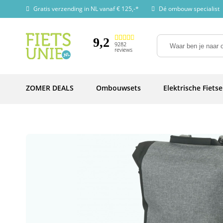
Gratis verzending in NL vanaf € 125,-*
Dé ombouw specialist
9,2
9282
reviews
ZOMER DEALS
Ombouwsets
Elektrische Fiets