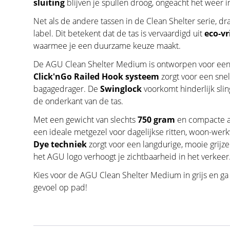
sluiting
blijven je spullen droog, ongeacht het weer i
Net als de andere tassen in de Clean Shelter serie, d
label. Dit betekent dat de tas is vervaardigd uit
eco-vr
waarmee je een duurzame keuze maakt.
De AGU Clean Shelter Medium is ontworpen voor een
Click'nGo Railed Hook systeem
zorgt voor een snel
bagagedrager. De
Swinglock
voorkomt hinderlijk sli
de onderkant van de tas.
Met een gewicht van slechts
750 gram
en compacte af
een ideale metgezel voor dagelijkse ritten, woon-werk
Dye techniek
zorgt voor een langdurige, mooie grijze
het AGU logo verhoogt je zichtbaarheid in het verkeer
Kies voor de AGU Clean Shelter Medium in grijs en ga
gevoel op pad!