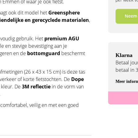
n Emmen of waar je ook fietst.
raagt ook dit model het
Greensphere
Neem 
iendelijke en gerecyclede materialen
,
voudig gebruik. Het
premium AGU
le en stevige bevestiging aan je
ngeren en de
bottomguard
beschermt
Klarna
Betaal jouw
betaal in 
metingen (26 x 43 x 15 cm) is deze tas
verkeer of korte fietstochten. De
Dope
Meer inform
 kleur. De
3M reflectie
in de vorm van
.
 comfortabel, veilig en met een goed