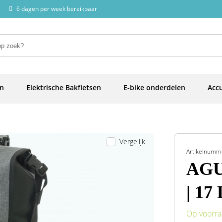
6 dagen per week bereikbaar
en
Elektrische Bakfietsen
E-bike onderdelen
Accu
Vergelijk
Artikelnumm
AGU
| 17 
Op voorr