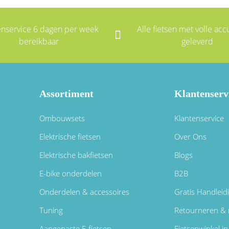
enservice 6 dagen per week
Alle fietsen met volle accu
bereikbaar
geleverd
Assortiment
Klantenserv
Ombouwsets
Klantenservice
Elektrische fietsen
Over Ons
Elektrische bakfietsen
Blogs
E-bike onderdelen
B2B
Onderdelen & accessoires
Gratis Handleid
Tuning
Retourneren & 
Aangepaste E-fietsen
Fietsenwinkel 