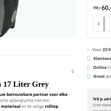
60,
70,-
Voor
23:5
Klantens
Online
é
Groot
as
17 Liter Grey
Jouw betrouwbare partner voor elke
Wil je advi
ktische opbergruimte met een
Onze klante
 materiaal
en de veilige
rolltop
per week voo