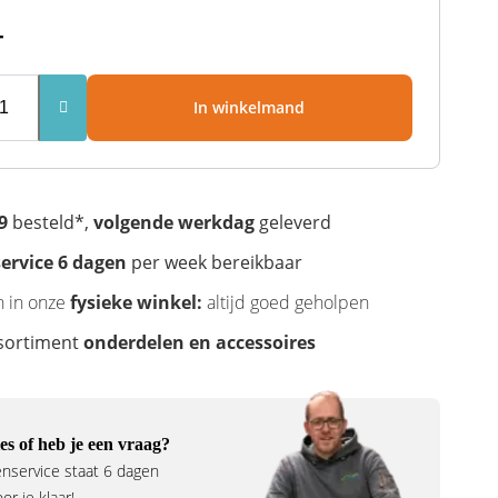
-
In winkelmand
9
besteld*,
volgende werkdag
geleverd
ervice 6 dagen
per week bereikbaar
n in onze
fysieke winkel:
altijd goed geholpen
sortiment
onderdelen en accessoires
es of heb je een vraag?
nservice staat 6 dagen
r je klaar!