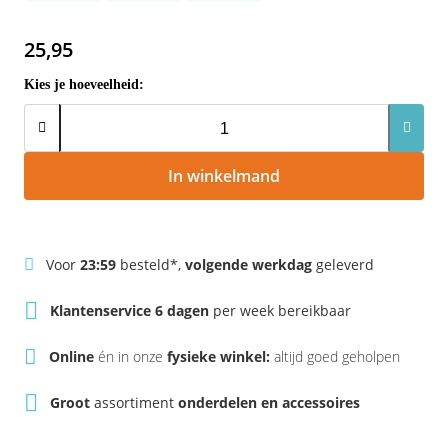
Rivel
Phylion
25,95
Sparta
Qwic
Kies je hoeveelheid:
Stella
Sparta
Union
Stella
In winkelmand
Urban Arrow
Tenways
Voor
23:59
besteld*,
volgende werkdag
geleverd
Victesse
TranzX
Klantenservice 6 dagen
per week bereikbaar
Vogue
Urban Arrow
Online
én in onze
fysieke winkel:
altijd goed geholpen
VanMoof
Groot
assortiment
onderdelen en accessoires
Victesse