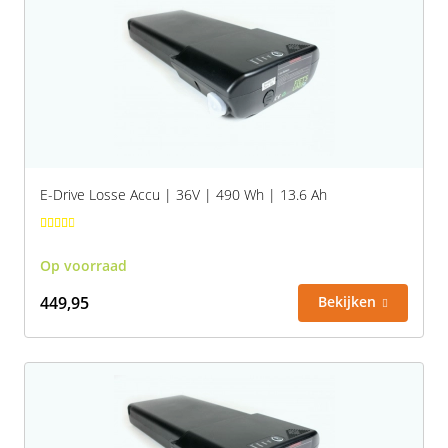
Rivel
Phylion
Sparta
Qwic
Stella
Sparta
Union
Stella
E-Drive Losse Accu | 36V | 490 Wh | 13.6 Ah
Urban Arrow
Tenways
Victesse
TranzX
Op voorraad
449,95
Bekijken
Vogue
Urban Arrow
VanMoof
Victesse