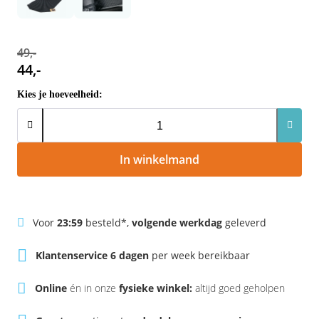
Rivel
Phylion
Sparta
Qwic
49,-
44,-
Stella
Sparta
Kies je hoeveelheid:
Union
Stella
Urban Arrow
Tenways
In winkelmand
Victesse
TranzX
Voor
23:59
besteld*,
volgende werkdag
geleverd
Vogue
Urban Arrow
Klantenservice 6 dagen
per week bereikbaar
VanMoof
Online
én in onze
fysieke winkel:
altijd goed geholpen
Victesse