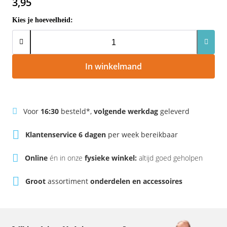
3,95
Rivel
Phylion
Kies je hoeveelheid:
Sparta
Qwic
Stella
Sparta
In winkelmand
Union
Stella
Urban Arrow
Tenways
Voor
16:30
besteld*,
volgende werkdag
geleverd
Victesse
TranzX
Klantenservice 6 dagen
per week bereikbaar
Online
én in onze
fysieke winkel:
altijd goed geholpen
Vogue
Urban Arrow
Groot
assortiment
onderdelen en accessoires
VanMoof
Victesse