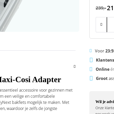
21
239,-
Voor
23:5
Klantens
Online
é
axi-Cosi Adapter
Groot
as
essentieel accessoire voor gezinnen met
om een veilige en comfortabele
lyNext bakfiets mogelijk te maken. Met
Wil je advi
Onze klante
en, waardoor je zelfs de jongste
per week voo