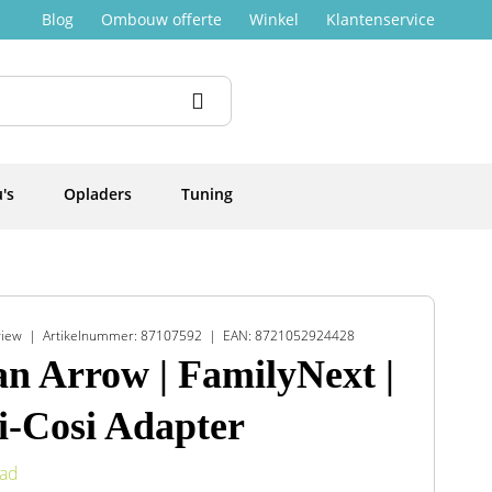
Blog
Ombouw offerte
Winkel
Klantenservice
's
Opladers
Tuning
view
Artikelnummer: 87107592
EAN: 8721052924428
n Arrow | FamilyNext |
-Cosi Adapter
aad