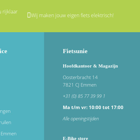
 rijklaar
Wij maken jouw eigen fiets elektrisch!
ice
Fietsunie
Hoofdkantoor & Magazijn
Oosterbracht 14
7821 CJ Emmen
+31 (0) 85 77 39 99 1
Ma t/m vr: 10:00 tot 17:00
ingen
Alle openingstijden
ruilen
in Emmen
E-Bike store