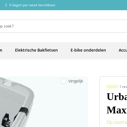
6 dagen per week bereikbaar
en
Elektrische Bakfietsen
E-bike onderdelen
Accu
Vergelijk
1 re
Urba
Maxi
Op voorr