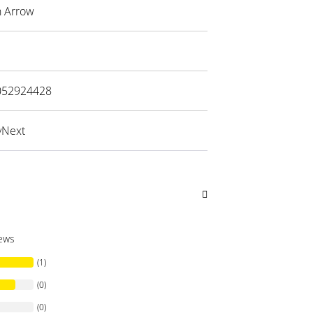
 Arrow
052924428
yNext
iews
(1)
(0)
(0)