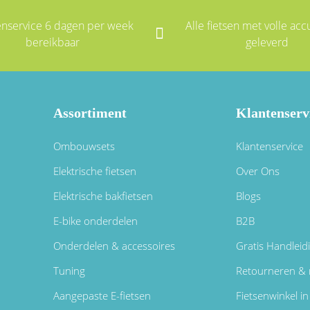
enservice 6 dagen per week
Alle fietsen met volle accu
bereikbaar
geleverd
Assortiment
Klantenserv
Ombouwsets
Klantenservice
Elektrische fietsen
Over Ons
Elektrische bakfietsen
Blogs
E-bike onderdelen
B2B
Onderdelen & accessoires
Gratis Handleid
Tuning
Retourneren & 
Aangepaste E-fietsen
Fietsenwinkel 