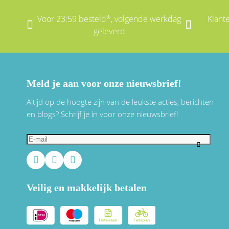
Voor 23:59 besteld*, volgende werkdag
Klant
geleverd
Meld je aan voor onze nieuwsbrief!
Altijd op de hoogte zijn van de leukste acties, berichten
en blogs? Schrijf je in voor onze nieuwsbrief!
Veilig en makkelijk betalen