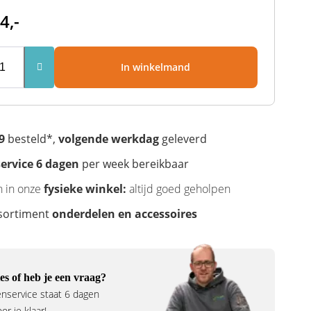
4,-
In winkelmand
9
besteld*,
volgende werkdag
geleverd
ervice 6 dagen
per week bereikbaar
n in onze
fysieke winkel:
altijd goed geholpen
sortiment
onderdelen en accessoires
es of heb je een vraag?
nservice staat 6 dagen
r je klaar!