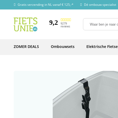
Gratis verzending in NL vanaf € 125,-*
Dé ombouw specialist
9,2
9279
reviews
ZOMER DEALS
Ombouwsets
Elektrische Fiets