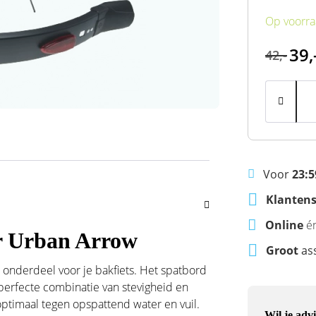
Op voorr
39,
42,-
Voor
23:5
Klantens
Online
é
or Urban Arrow
Groot
as
 onderdeel voor je bakfiets. Het spatbord
perfecte combinatie van stevigheid en
optimaal tegen opspattend water en vuil.
Wil je advi