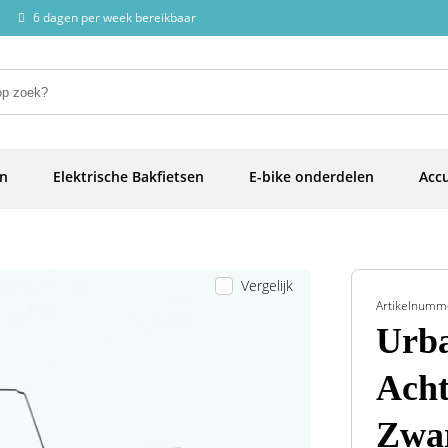
6 dagen per week bereikbaar
en
Elektrische Bakfietsen
E-bike onderdelen
Accu
Vergelijk
Artikelnumm
Urb
Acht
Zwa