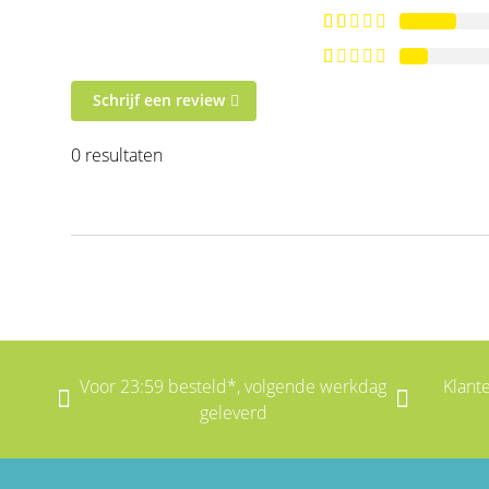
Schrijf een review
0 resultaten
Voor 23:59 besteld*, volgende werkdag
Klant
geleverd