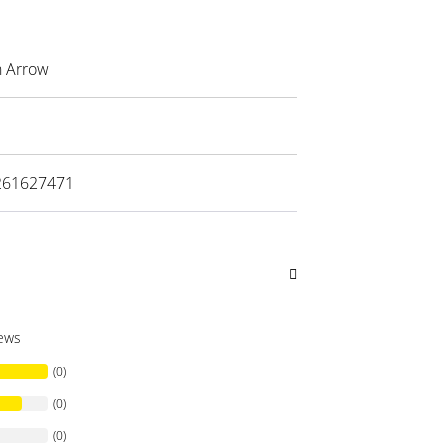
 Arrow
261627471
iews
(0)
(0)
(0)