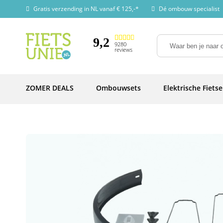
Gratis verzending in NL vanaf € 125,-*
Dé ombouw specialist
9,2
9280
reviews
ZOMER DEALS
Ombouwsets
Elektrische Fiets