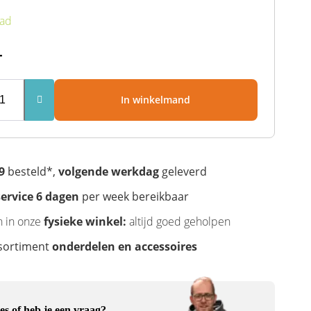
aad
-
In winkelmand
9
besteld*,
volgende werkdag
geleverd
ervice 6 dagen
per week bereikbaar
n in onze
fysieke winkel:
altijd goed geholpen
sortiment
onderdelen en accessoires
es of heb je een vraag?