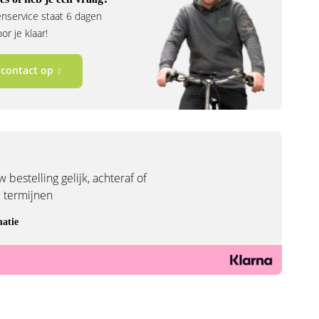
nservice staat 6 dagen
r je klaar!
contact op
 bestelling gelijk, achteraf of
3 termijnen
atie