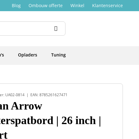
Blog
Ombouw offerte
Winkel
Klantenservice
's
Opladers
Tuning
er: UA02-0814
EAN: 8785261627471
an Arrow
erspatbord | 26 inch |
rt