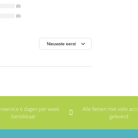
(0)
(0)
enservice 6 dagen per week
Alle fietsen met volle accu
bereikbaar
geleverd