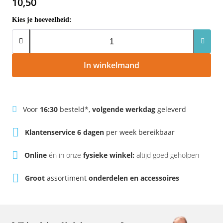
10,50
Rivel
Phylion
Kies je hoeveelheid:
Sparta
Qwic
Stella
Sparta
In winkelmand
Union
Stella
Urban Arrow
Tenways
Voor
16:30
besteld*,
volgende werkdag
geleverd
Victesse
TranzX
Klantenservice 6 dagen
per week bereikbaar
Online
én in onze
fysieke winkel:
altijd goed geholpen
Vogue
Urban Arrow
Groot
assortiment
onderdelen en accessoires
VanMoof
Victesse