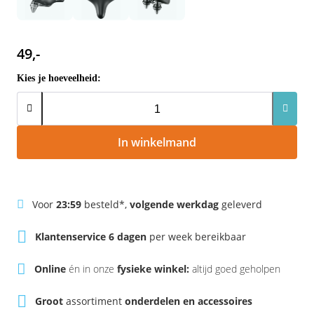
Rivel
Phylion
Sparta
Qwic
49,-
Kies je hoeveelheid:
Stella
Sparta
Union
Stella
In winkelmand
Urban Arrow
Tenways
Victesse
TranzX
Voor
23:59
besteld*,
volgende werkdag
geleverd
Vogue
Urban Arrow
Klantenservice 6 dagen
per week bereikbaar
VanMoof
Online
én in onze
fysieke winkel:
altijd goed geholpen
Victesse
Groot
assortiment
onderdelen en accessoires