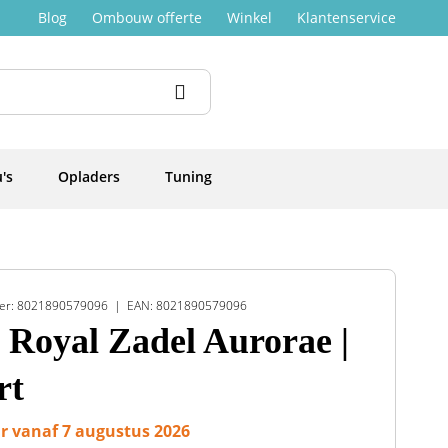
Blog
Ombouw offerte
Winkel
Klantenservice
's
Opladers
Tuning
er: 8021890579096
EAN: 8021890579096
e Royal Zadel Aurorae |
rt
r vanaf 7 augustus 2026