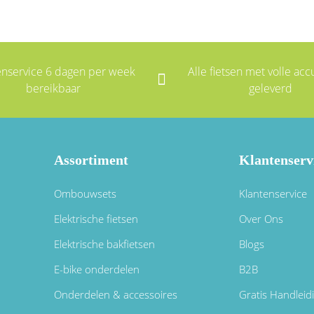
enservice 6 dagen per week
Alle fietsen met volle accu
bereikbaar
geleverd
Assortiment
Klantenserv
Ombouwsets
Klantenservice
Elektrische fietsen
Over Ons
Elektrische bakfietsen
Blogs
E-bike onderdelen
B2B
Onderdelen & accessoires
Gratis Handleid