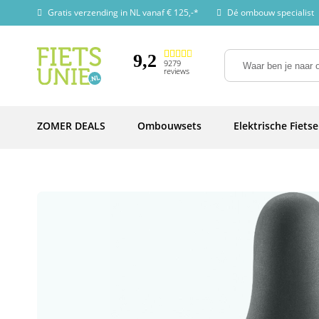
Gratis verzending in NL vanaf € 125,-*
Dé ombouw specialist
9,2
9279
reviews
ZOMER DEALS
Ombouwsets
Elektrische Fiets