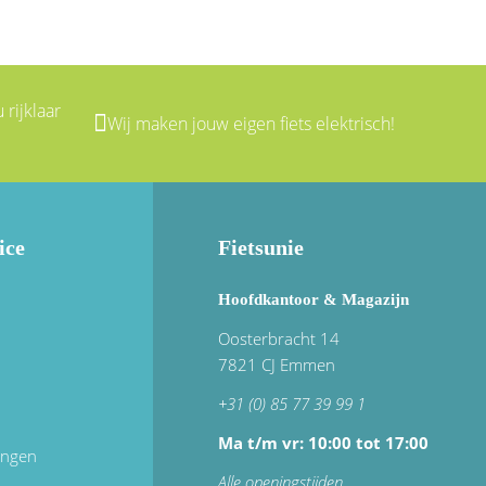
 rijklaar
Wij maken jouw eigen fiets elektrisch!
ice
Fietsunie
Hoofdkantoor & Magazijn
Oosterbracht 14
7821 CJ Emmen
+31 (0) 85 77 39 99 1
Ma t/m vr: 10:00 tot 17:00
ingen
Alle openingstijden