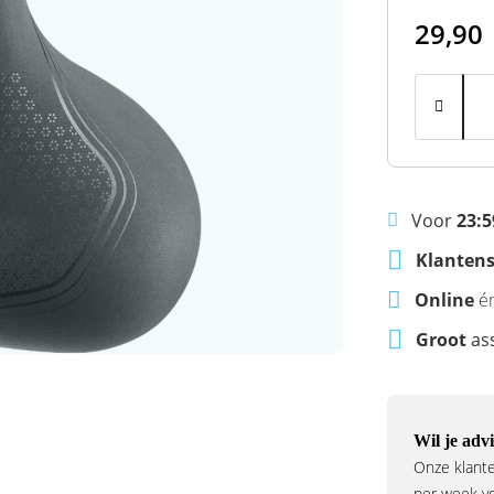
29,90
Voor
23:5
Klantens
Online
é
Groot
as
Wil je advi
Onze klante
per week voo