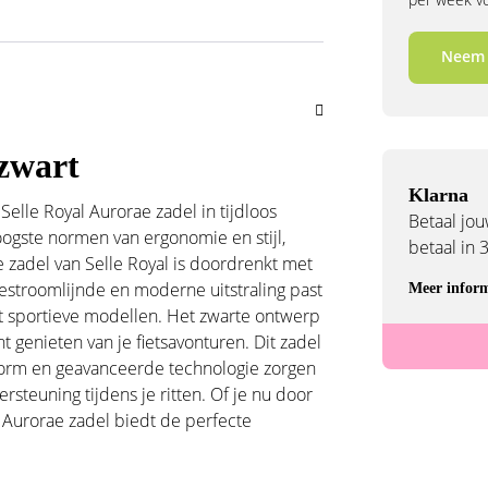
Neem 
 zwart
Klarna
elle Royal Aurorae zadel in tijdloos
Betaal jouw
oogste normen van ergonomie en stijl,
betaal in 
 zadel van Selle Royal is doordrenkt met
stroomlijnde en moderne uitstraling past
Meer inform
 tot sportieve modellen. Het zwarte ontwerp
unt genieten van je fietsavonturen. Dit zadel
e vorm en geavanceerde technologie zorgen
steuning tijdens je ritten. Of je nu door
l Aurorae zadel biedt de perfecte