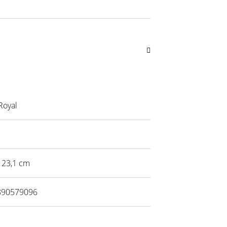
Royal
x 23,1 cm
890579096