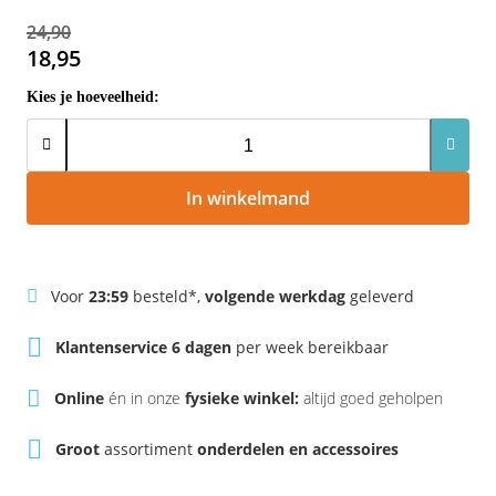
Rivel
Phylion
24,90
18,95
Sparta
Qwic
Kies je hoeveelheid:
Stella
Sparta
Union
Stella
In winkelmand
Urban Arrow
Tenways
Victesse
TranzX
Voor
23:59
besteld*,
volgende werkdag
geleverd
Klantenservice 6 dagen
per week bereikbaar
Vogue
Urban Arrow
Online
én in onze
fysieke winkel:
altijd goed geholpen
VanMoof
Groot
assortiment
onderdelen en accessoires
Victesse