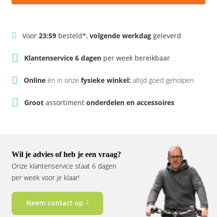
Rivel
Phylion
Sparta
Qwic
Voor
23:59
besteld*,
volgende werkdag
geleverd
Stella
Sparta
Klantenservice 6 dagen
per week bereikbaar
Online
én in onze
fysieke winkel:
altijd goed geholpen
Union
Stella
Groot
assortiment
onderdelen en accessoires
Urban Arrow
Tenways
Victesse
TranzX
Vogue
Urban Arrow
Wil je advies of heb je een vraag?
Onze klantenservice staat 6 dagen
VanMoof
per week voor je klaar!
Victesse
Neem contact op