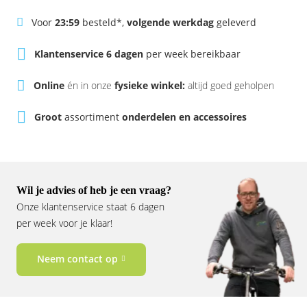
Rivel
Phylion
Voor
23:59
besteld*,
volgende werkdag
geleverd
Sparta
Qwic
Klantenservice 6 dagen
per week bereikbaar
Stella
Sparta
Online
én in onze
fysieke winkel:
altijd goed geholpen
Union
Stella
Groot
assortiment
onderdelen en accessoires
Urban Arrow
Tenways
Victesse
TranzX
Wil je advies of heb je een vraag?
Onze klantenservice staat 6 dagen
Vogue
Urban Arrow
per week voor je klaar!
VanMoof
Neem contact op
Victesse