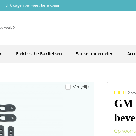
6 dagen per week bereikbaar
en
Elektrische Bakfietsen
E-bike onderdelen
Accu
Vergelijk
2 re
GM 
beve
Op voorr