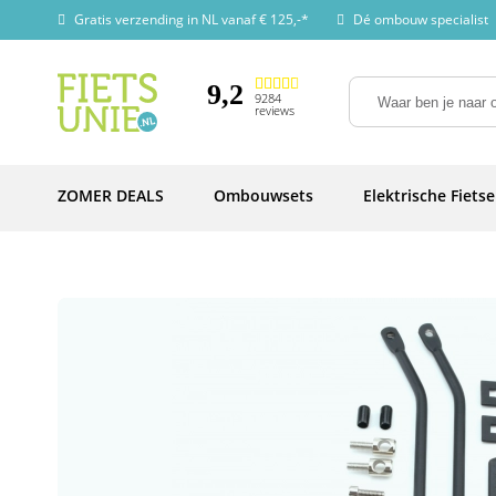
Gratis verzending in NL vanaf € 125,-*
Dé ombouw specialist
9,2
9284
reviews
ZOMER DEALS
Ombouwsets
Elektrische Fiets