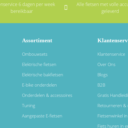
enservice 6 dagen per week
Alle fietsen met volle accu
bereikbaar
geleverd
Assortiment
Klantenserv
Ombouwsets
Klantenservice
Elektrische fietsen
Over Ons
Elektrische bakfietsen
Blogs
E-bike onderdelen
B2B
Onderdelen & accessoires
Gratis Handleid
Tuning
Retourneren & 
Aangepaste E-fietsen
Fietsenwinkel 
Fiets huren in