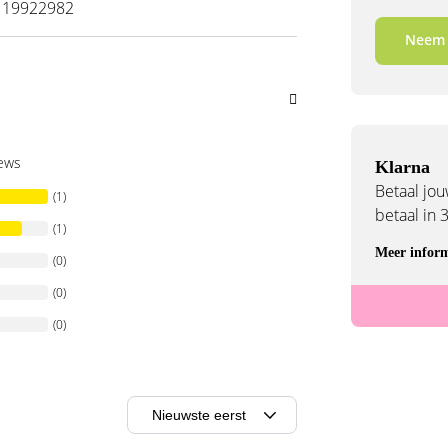
119922982
Neem 
iews
Klarna
Betaal jouw
(1)
betaal in 
(1)
Meer inform
(0)
(0)
(0)