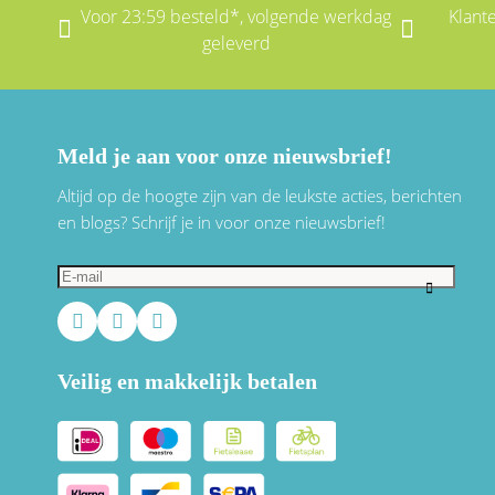
Voor 23:59 besteld*, volgende werkdag
Klant
geleverd
Meld je aan voor onze nieuwsbrief!
Altijd op de hoogte zijn van de leukste acties, berichten
en blogs? Schrijf je in voor onze nieuwsbrief!
Veilig en makkelijk betalen