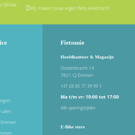
 rijklaar
Wij maken jouw eigen fiets elektrisch!
ice
Fietsunie
Hoofdkantoor & Magazijn
Oosterbracht 14
7821 CJ Emmen
+31 (0) 85 77 39 99 1
Ma t/m vr: 10:00 tot 17:00
ingen
Alle openingstijden
ruilen
in Emmen
E-Bike store
 emmen