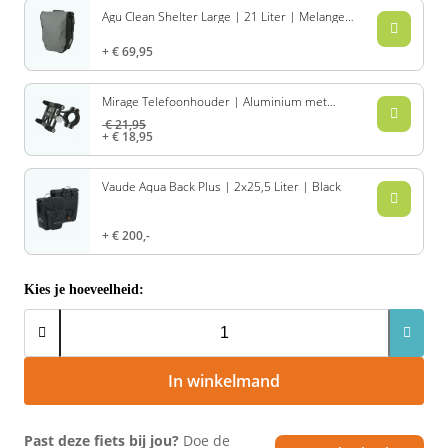
Agu Clean Shelter Large | 21 Liter | Melange
Rivel
Phylion
grijs
€ 69,95
Sparta
Qwic
Mirage Telefoonhouder | Aluminium met
Bracket | Zwart
Stella
Sparta
€ 21,95
€ 18,95
Union
Stella
Vaude Aqua Back Plus | 2x25,5 Liter | Black
Urban Arrow
Tenways
€ 200,-
Victesse
TranzX
Kies je hoeveelheid:
Vogue
Urban Arrow
VanMoof
In winkelmand
Victesse
Past deze fiets bij jou?
Doe de