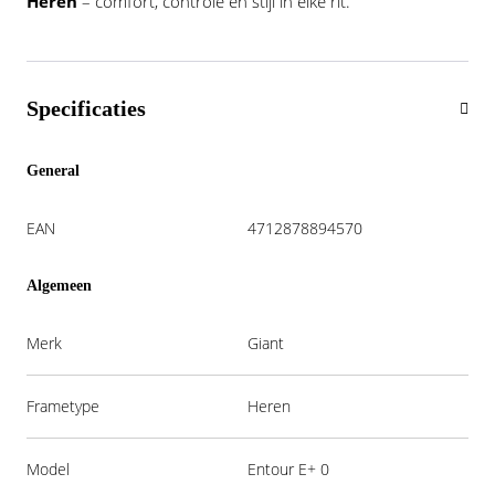
Heren
– comfort, controle en stijl in elke rit.
Specificaties
General
EAN
4712878894570
Algemeen
Merk
Giant
Frametype
Heren
Model
Entour E+ 0