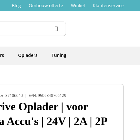
Blog
Ombouw offerte
Winkel
Klantenservice
's
Opladers
Tuning
er: 87106640
EAN: 9509848766129
ive Oplader | voor
a Accu's | 24V | 2A | 2P