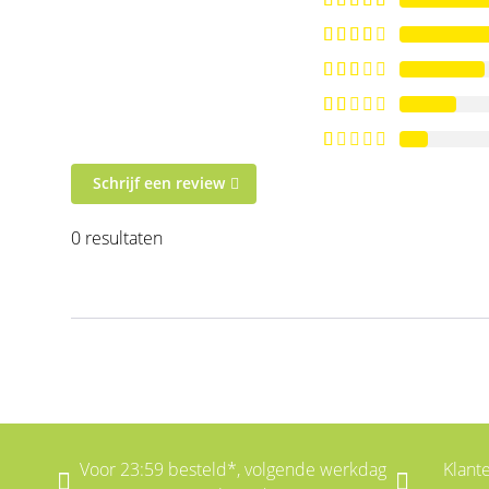
Schrijf een review
0 resultaten
Voor 23:59 besteld*, volgende werkdag
Klant