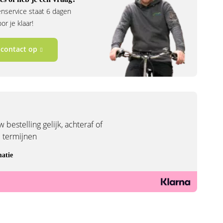
nservice staat 6 dagen
r je klaar!
contact op
 bestelling gelijk, achteraf of
3 termijnen
atie