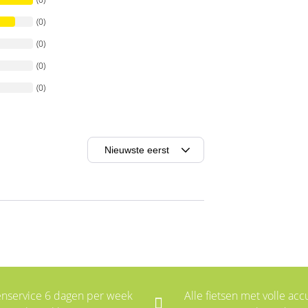
(0)
(0)
(0)
(0)
enservice 6 dagen per week
Alle fietsen met volle accu