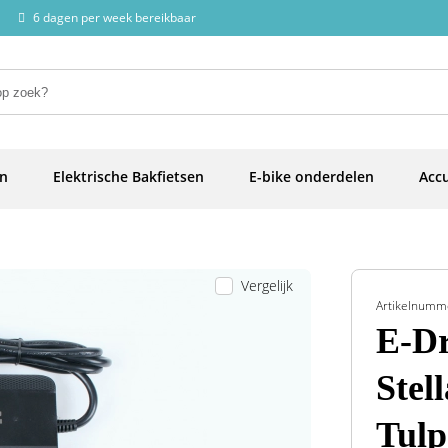
6 dagen per week bereikbaar
en
Elektrische Bakfietsen
E-bike onderdelen
Accu
Vergelijk
Artikelnumm
E-Dr
Stell
Tulp