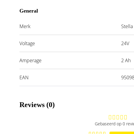
General
Merk
Stella
Voltage
24V
Amperage
2 Ah
EAN
9509
Reviews (0)
Gebaseerd op 0 rev