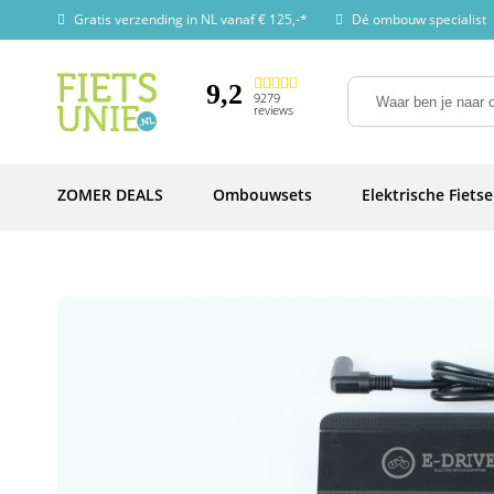
Gratis verzending in NL vanaf € 125,-*
Dé ombouw specialist
9,2
9279
reviews
ZOMER DEALS
Ombouwsets
Elektrische Fiets