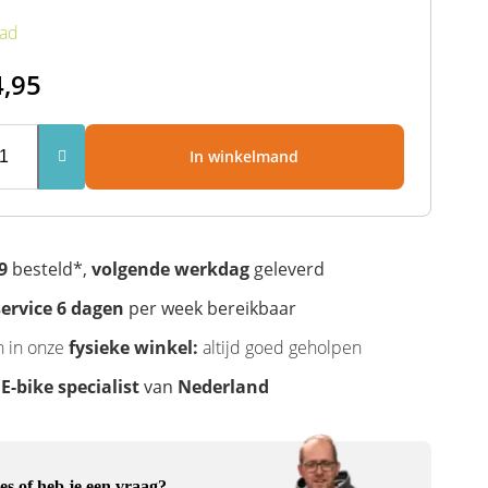
aad
4,95
In winkelmand
9
besteld*,
volgende werkdag
geleverd
ervice 6 dagen
per week bereikbaar
n in onze
fysieke winkel:
altijd goed geholpen
e
E-bike specialist
van
Nederland
es of heb je een vraag?