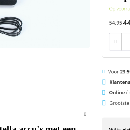
Op voorr
4
54,95
Voor
23:5
Klantens
Online
é
Grootst
tella accu's met een
Wil je advi