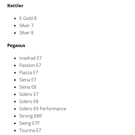
Kettler
E-Gold 8
Silver 7
Silver 8
Pegasus
Inselrad E7
Passion E7
Piazza E7
Siena E7
Siena E8
Solero E7
Solero E8
Solero E9 Performance
Strong E8R
Swing E7F
Tourina E7