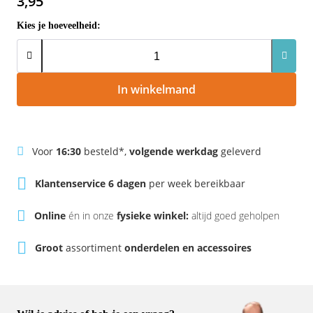
3,95
Rivel
Phylion
Kies je hoeveelheid:
Sparta
Qwic
Stella
Sparta
In winkelmand
Union
Stella
Urban Arrow
Tenways
Voor
16:30
besteld*,
volgende werkdag
geleverd
Klantenservice 6 dagen
per week bereikbaar
Victesse
TranzX
Online
én in onze
fysieke winkel:
altijd goed geholpen
Vogue
Urban Arrow
Groot
assortiment
onderdelen en accessoires
VanMoof
Victesse