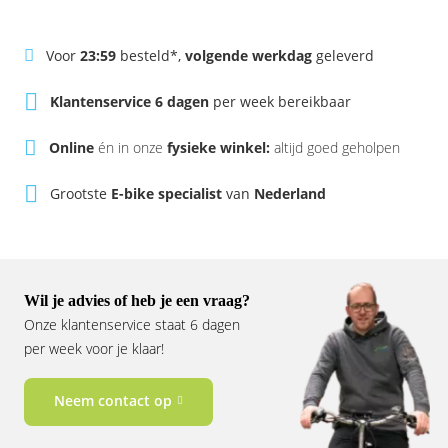
Rivel
Phylion
Voor
23:59
besteld*,
volgende werkdag
geleverd
Sparta
Qwic
Klantenservice 6 dagen
per week bereikbaar
Stella
Sparta
Online
én in onze
fysieke winkel:
altijd goed geholpen
Union
Stella
Grootste
E-bike specialist
van
Nederland
Urban Arrow
Tenways
Victesse
TranzX
Wil je advies of heb je een vraag?
Vogue
Urban Arrow
Onze klantenservice staat 6 dagen
per week voor je klaar!
VanMoof
Neem contact op
Victesse