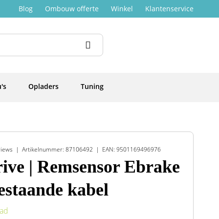
Blog
Ombouw offerte
Winkel
Klantenservice
's
Opladers
Tuning
views
Artikelnummer: 87106492
EAN: 9501169496976
ive | Remsensor Ebrake
estaande kabel
aad