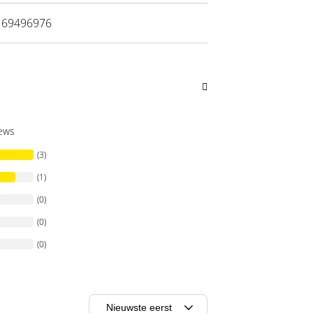
169496976
iews
(3)
(1)
(0)
(0)
(0)