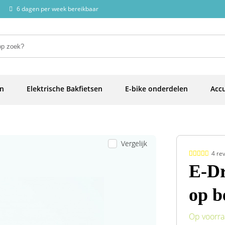
6 dagen per week bereikbaar
en
Elektrische Bakfietsen
E-bike onderdelen
Accu
Vergelijk
4 re
E-Dr
op b
Op voorr