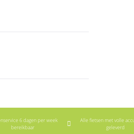
enservice 6 dagen per week
Alle fietsen met volle accu
bereikbaar
geleverd