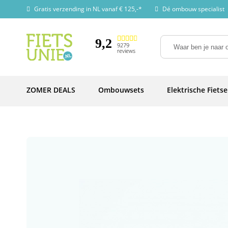
Gratis verzending in NL vanaf € 125,-*
Dé ombouw specialist
9,2
9279
reviews
ZOMER DEALS
Ombouwsets
Elektrische Fiets