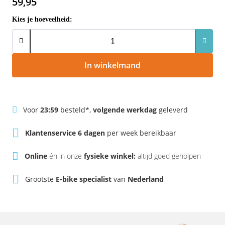
59,95
Rivel
Phylion
Kies je hoeveelheid:
Sparta
Qwic
Stella
Sparta
In winkelmand
Union
Stella
Urban Arrow
Tenways
Voor
23:59
besteld*,
volgende werkdag
geleverd
Klantenservice 6 dagen
per week bereikbaar
Victesse
TranzX
Online
én in onze
fysieke winkel:
altijd goed geholpen
Vogue
Urban Arrow
Grootste
E-bike specialist
van
Nederland
VanMoof
Victesse