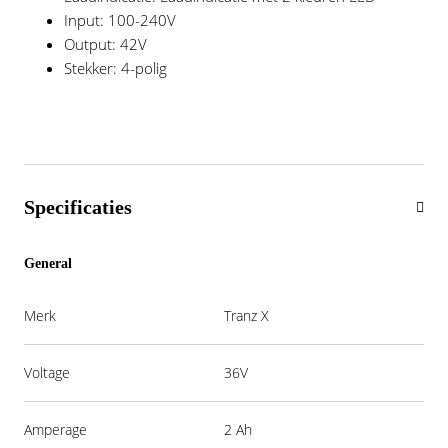
Input: 100-240V
Output: 42V
Stekker: 4-polig
Specificaties
General
Merk
Tranz X
Voltage
36V
Amperage
2 Ah