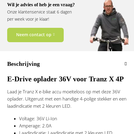
Vogue
Wil je advies of heb je een vraag?
Onze klantenservice staat 6 dagen
per week voor je klaar!
Neem contact op
Beschrijving
E-Drive oplader 36V voor Tranz X 4P
Laad je Tranz X e-bike accu moeiteloos op met deze 36V
oplader. Uitgerust met een handige 4-polige stekker en een
laadindicatie met 2 kleuren LED.
Voltage: 36V Li-Ion
Amperage: 2.0A
Laadindicatie: Laadindicatie met 2 kleuren LED