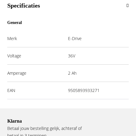
Specificaties
General
Merk
E-Drive
Voltage
36V
Amperage
2 Ah
EAN
9505893933271
Klarna
Betaal jouw bestelling gelijk, achteraf of
betaal in 3 termijnen