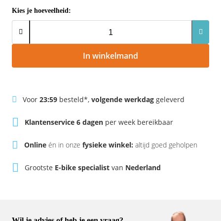
Rivel
Phylion
Kies je hoeveelheid:
Sparta
Qwic
In winkelmand
Stella
Sparta
Union
Stella
Voor
23:59
besteld*,
volgende werkdag
geleverd
Urban Arrow
Tenways
Klantenservice 6 dagen
per week bereikbaar
Victesse
TranzX
Online
én in onze
fysieke winkel:
altijd goed geholpen
Vogue
Urban Arrow
Grootste
E-bike specialist
van
Nederland
VanMoof
Victesse
Wil je advies of heb je een vraag?