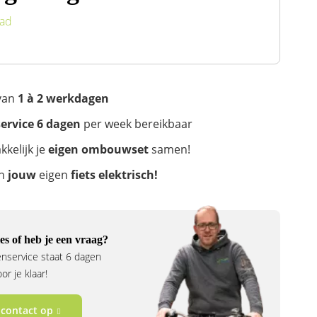
aad
 van
1
à 2 werkdagen
ervice 6 dagen
per week bereikbaar
kkelijk je
eigen ombouwset
samen!
en
jouw
eigen
fiets elektrisch!
es of heb je een vraag?
nservice staat 6 dagen
r je klaar!
contact op