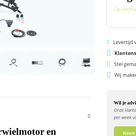
Op voorr
Levertijd
Klantens
Stel gema
Wij mak
Wil je advi
Onze klante
per week voo
rwielmotor en
Neem 