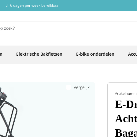
6 dagen per week bereikbaar
en
Elektrische Bakfietsen
E-bike onderdelen
Accu
Vergelijk
Artikelnumm
E-Dr
Acht
Baga