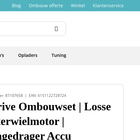
Blog
Ombouw offerte
Winkel
Klantenservice
's
Opladers
Tuning
er: 87107658
EAN: 6151122728724
ive Ombouwset | Losse
erwielmotor |
gedrager Accu