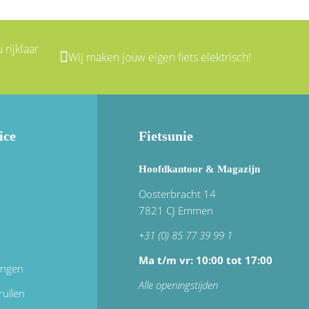
 rijklaar
Wij maken jouw eigen fiets elektrisch!
ice
Fietsunie
Hoofdkantoor & Magazijn
Oosterbracht 14
7821 CJ Emmen
+31 (0) 85 77 39 99 1
Ma t/m vr: 10:00 tot 17:00
ingen
Alle openingstijden
ruilen