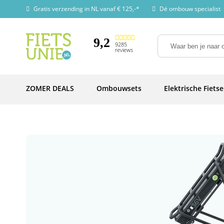
Gratis verzending in NL vanaf € 125,-*
Dé ombouw specialist
9,2
9285
reviews
ZOMER DEALS
Ombouwsets
Elektrische Fiets