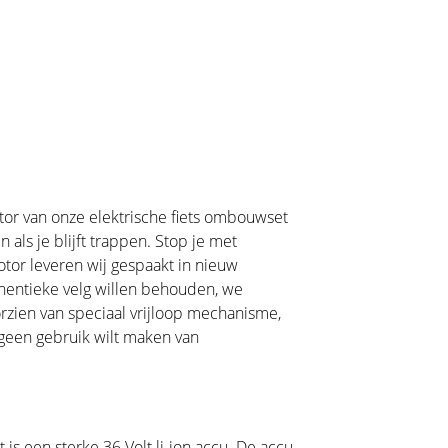
tor van onze elektrische fiets ombouwset
 als je blijft trappen. Stop je met
or leveren wij gespaakt in nieuw
uthentieke velg willen behouden, we
rzien van speciaal vrijloop mechanisme,
 geen gebruik wilt maken van
is een sterke 36 Volt li-ion accu. De accu