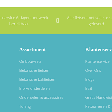
enservice 6 dagen per week
Alle fietsen met volle accu
bereikbaar
geleverd
Assortiment
Klantenserv
Ombouwsets
Klantenservice
Elektrische fietsen
Over Ons
Elektrische bakfietsen
Blogs
E-bike onderdelen
B2B
Onderdelen & accessoires
Gratis Handleid
Tuning
Retourneren & 