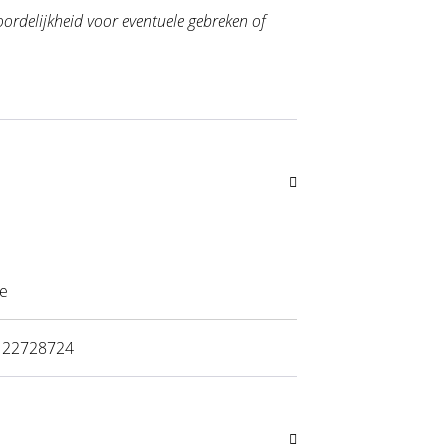
oordelijkheid voor eventuele gebreken of
ve
122728724