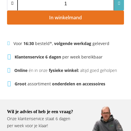
Rivel
Phylion
In winkelmand
Sparta
Qwic
Stella
Sparta
Voor
16:30
besteld*,
volgende werkdag
geleverd
Union
Stella
Klantenservice 6 dagen
per week bereikbaar
Urban Arrow
Tenways
Online
én in onze
fysieke winkel:
altijd goed geholpen
Victesse
TranzX
Groot
assortiment
onderdelen en accessoires
Vogue
Urban Arrow
VanMoof
Wil je advies of heb je een vraag?
Onze klantenservice staat 6 dagen
Victesse
per week voor je klaar!