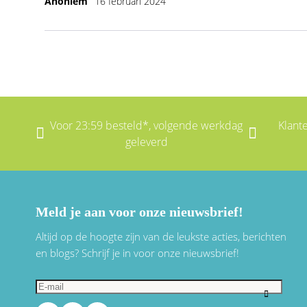
Anoniem
16 februari 2024
Voor 23:59 besteld*, volgende werkdag
Klant
geleverd
Meld je aan voor onze nieuwsbrief!
Altijd op de hoogte zijn van de leukste acties, berichten
en blogs? Schrijf je in voor onze nieuwsbrief!