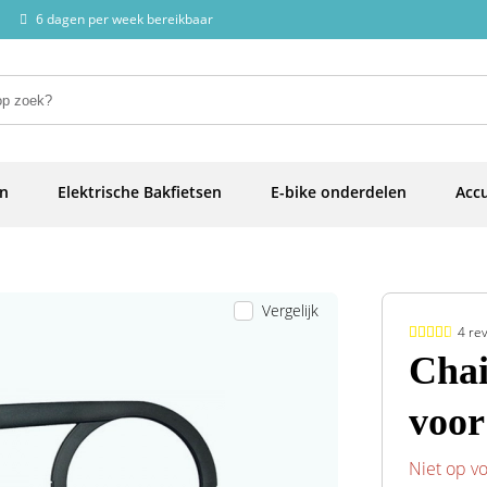
6 dagen per week bereikbaar
en
Elektrische Bakfietsen
E-bike onderdelen
Accu
Vergelijk
4 re
Chai
voor
Niet op v