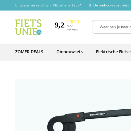
Gratis verzending in NL vanaf € 125,-*
Dé ombouw specialist
9,2
9279
reviews
ZOMER DEALS
Ombouwsets
Elektrische Fiets