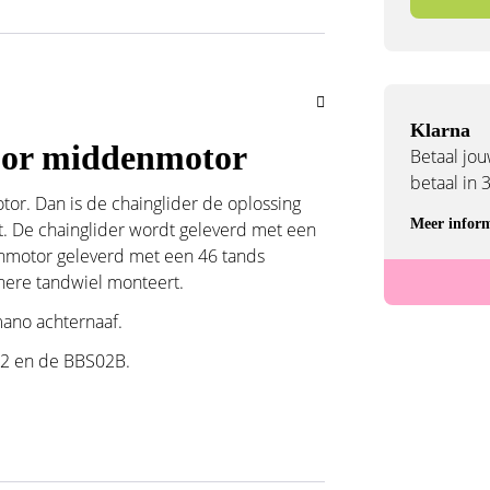
Klarna
voor middenmotor
Betaal jouw
betaal in 
tor. Dan is de chainglider de oplossing
Meer inform
st. De chainglider wordt geleverd met een
nmotor geleverd met een 46 tands
einere tandwiel monteert.
mano achternaaf.
02 en de BBS02B.