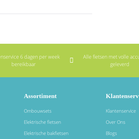
enservice 6 dagen per week
Alle fietsen met volle accu
bereikbaar
geleverd
Assortiment
Klantenserv
Ombouwsets
Klantenservice
Elektrische fietsen
Over Ons
Elektrische bakfietsen
Blogs