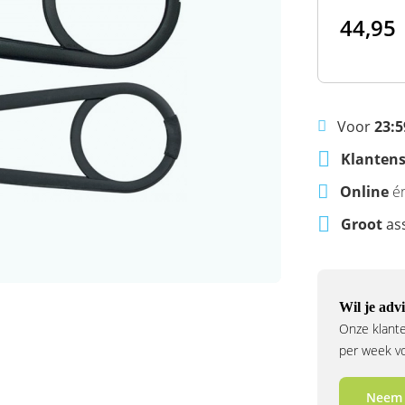
44,95
Voor
23:5
Klantens
Online
é
Groot
as
Wil je advi
Onze klante
per week voo
Neem 