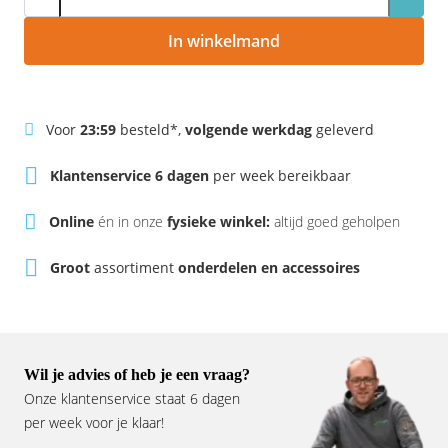
Rivel
Phylion
In winkelmand
Sparta
Qwic
Stella
Sparta
Voor
23:59
besteld*,
volgende werkdag
geleverd
Union
Stella
Klantenservice 6 dagen
per week bereikbaar
Urban Arrow
Tenways
Online
én in onze
fysieke winkel:
altijd goed geholpen
Victesse
TranzX
Groot
assortiment
onderdelen en accessoires
Vogue
Urban Arrow
VanMoof
Wil je advies of heb je een vraag?
Onze klantenservice staat 6 dagen
Victesse
per week voor je klaar!