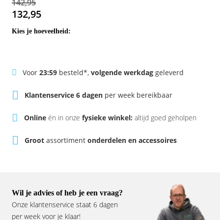
142,95
Rivel
Phylion
132,95
Kies je hoeveelheid:
Sparta
Qwic
Stella
Sparta
Voor
23:59
besteld*,
volgende werkdag
geleverd
Union
Stella
Klantenservice 6 dagen
per week bereikbaar
Urban Arrow
Tenways
Online
én in onze
fysieke winkel:
altijd goed geholpen
Victesse
TranzX
Groot
assortiment
onderdelen en accessoires
Vogue
Urban Arrow
VanMoof
Wil je advies of heb je een vraag?
Victesse
Onze klantenservice staat 6 dagen
per week voor je klaar!